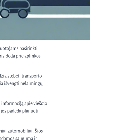
ruotojams pasirinkti
risideda prie aplinkos
žia stebėti transporto
ia išvengti nelaimingų
 informaciją apie viešojo
cijos padeda planuoti
iai automobiliai. Šios
idindamos saugumą ir