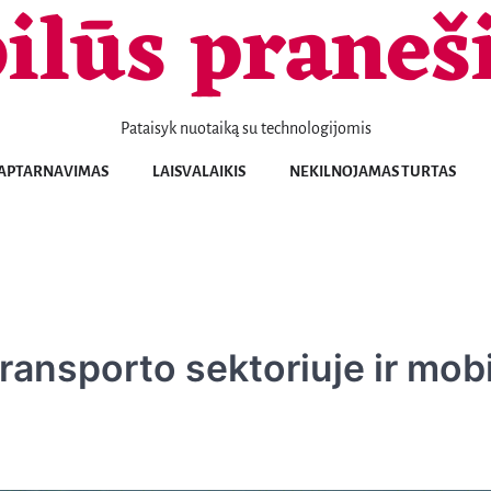
ilūs praneš
Pataisyk nuotaiką su technologijomis
Telefonai
Patarimai
Naujienos
Aptarnavimas
Laisvalaikis
Nekilnojamas
Sportas
Sveikata
Transportas
Verslas
KONTAKTAI
APTARNAVIMAS
LAISVALAIKIS
NEKILNOJAMAS TURTAS
turtas
ransporto sektoriuje ir mobi