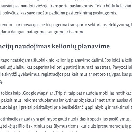
iausiai pasinaudoti viešojo transporto paslaugomis. Tokiu būdu keleiviai 
i į pokyčius, kas savo ruožtu padidina pasitenkinimą paslaugomis.
prendimai ir inovacijos ne tik pagerina transporto sektoriaus efektyvumą, 
eikdami daugiau patogumo, saugumo ir tvarumo.
acijų naudojimas kelionių planavime
s tapo neatsiejama šiuolaikinio kelionių planavimo dalimi. Jos leidžia kel
ealiuoju laiku, kas pagerina kelionių patirtį ir sumažina stresą. Pavyzdžiu
pie skrydžių vėlavimus, registracijos pasikeitimus ar net oro sąlygas, kas
ą.
okios kaip „Google Maps“ ar „TripIt“, taip pat naudoja mobilias notifikac
o pakeitimus, rekomenduojamus lankytinus objektus ir net artimiausias v
autojai gali greitai prisitaikyti prie besikeičiančių aplinkybių ir maksimali
notifikacijos nauda yra galimybė gauti nuolaidas ir specialius pasiūlymu
ų teikėjų siūlo išskirtinius pasiūlymus tiems, kurie užsiprenumeruoja jų p