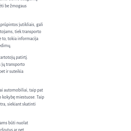
dėti be žmogaus
rūpintos jutikliais, gali
otojams, tiek transporto
 to, tokia informacija
gedimų.
rtotojų patirtį.
s jų transporto
et ir suteikia
ai automobiliai, taip pat
o kokybę miestuose. Taip
ra, siekiant skatinti
viams būti nuolat
ršrutus ar net