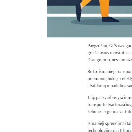
Pavyzdžiui, GPS navigaci
greičiausius maršrutus, a
išsaugojimo, nes sumažė
Be to, išmanieji transpo
priemonių būklę ir efekt
atsitikimų ir padidina s
Taip pat svarbūs yra ir 
transporto tvarkaraščius
keliones ir gerina vartoto
Išmanieji sprendimai tai
technologijos dar tik pr