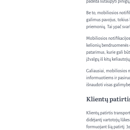
padeda sutaupyti pinigų, b
Be to, mobiliosios notifi
galimus pavojus, tokius 
priemonių. Tai ypač svar
Mobiliosios notifikacijos
kelionių bendruomenės d
patarimus, kurie gali būt
įžvalgų iš kitų keliautojų
Galiausiai, mobiliosios 
informuotiems ir pasiruoš
išnaudoti visas galimybes
Klientų patirti
Klientų patirtis transpor
didėjantį vartotojų lūke
formuojant šią patirtį. 