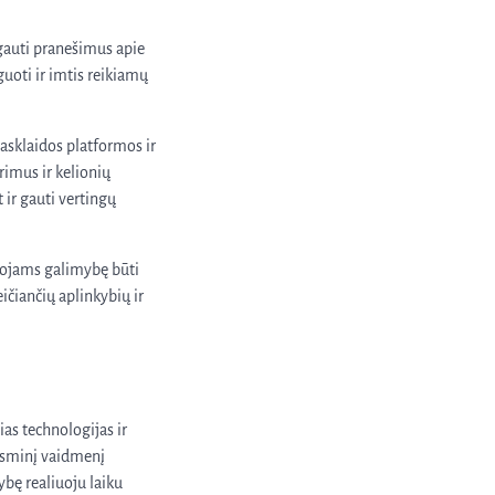
 gauti pranešimus apie
uoti ir imtis reikiamų
iasklaidos platformos ir
imus ir kelionių
t ir gauti vertingų
utojams galimybę būti
ičiančių aplinkybių ir
ias technologijas ir
 esminį vaidmenį
ybę realiuoju laiku