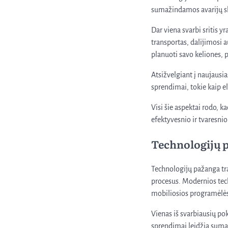
sumažindamos avarijų sk
Dar viena svarbi sritis 
transportas, dalijimosi a
planuoti savo keliones, p
Atsižvelgiant į naujausia
sprendimai, tokie kaip el
Visi šie aspektai rodo, k
efektyvesnio ir tvaresni
Technologijų p
Technologijų pažanga tra
procesus. Modernios techn
mobiliosios programėlės,
Vienas iš svarbiausių p
sprendimai leidžia suma