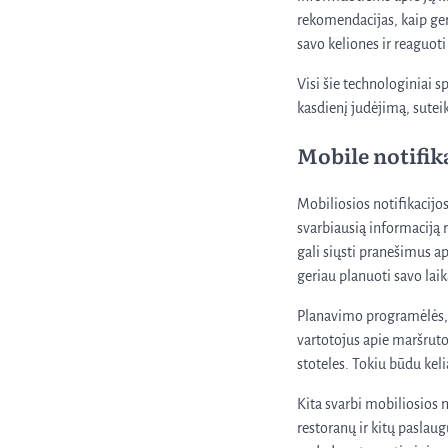
rekomendacijas, kaip ger
savo keliones ir reaguot
Visi šie technologiniai s
kasdienį judėjimą, sut
Mobile notifik
Mobiliosios notifikacijo
svarbiausią informaciją r
gali siųsti pranešimus a
geriau planuoti savo laik
Planavimo programėlės, t
vartotojus apie maršrut
stoteles. Tokiu būdu keli
Kita svarbi mobiliosios 
restoranų ir kitų paslaug