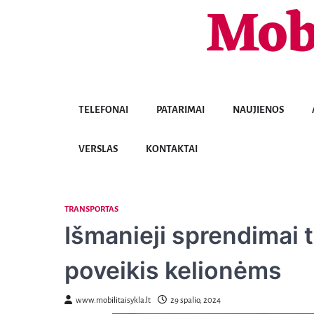
Mob
Skip
to
content
TELEFONAI
PATARIMAI
NAUJIENOS
VERSLAS
KONTAKTAI
TRANSPORTAS
Išmanieji sprendimai t
poveikis kelionėms
www.mobilitaisykla.lt
29 spalio, 2024