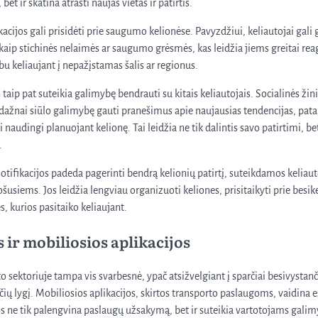
et ir skatina atrasti naujas vietas ir patirtis.
kacijos gali prisidėti prie saugumo kelionėse. Pavyzdžiui, keliautojai gali
kaip stichinės nelaimės ar saugumo grėsmės, kas leidžia jiems greitai reag
bu keliaujant į nepažįstamas šalis ar regionus.
 taip pat suteikia galimybę bendrauti su kitais keliautojais. Socialinės žin
ažnai siūlo galimybę gauti pranešimus apie naujausias tendencijas, patar
i naudingi planuojant kelionę. Tai leidžia ne tik dalintis savo patirtimi, be
.
notifikacijos padeda pagerinti bendrą kelionių patirtį, suteikdamos kelia
usiems. Jos leidžia lengviau organizuoti keliones, prisitaikyti prie besike
, kurios pasitaiko keliaujant.
s ir mobiliosios aplikacijos
to sektoriuje tampa vis svarbesnė, ypač atsižvelgiant į sparčiai besivystanč
sčių lygį. Mobiliosios aplikacijos, skirtos transporto paslaugoms, vaidina
Jos ne tik palengvina paslaugų užsakymą, bet ir suteikia vartotojams galim