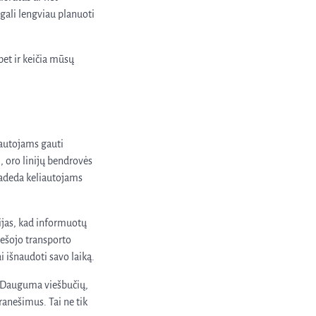
gali lengviau planuoti
bet ir keičia mūsų
iautojams gauti
i, oro linijų bendrovės
 padeda keliautojams
ijas, kad informuotų
iešojo transporto
ai išnaudoti savo laiką.
s. Dauguma viešbučių,
ranešimus. Tai ne tik