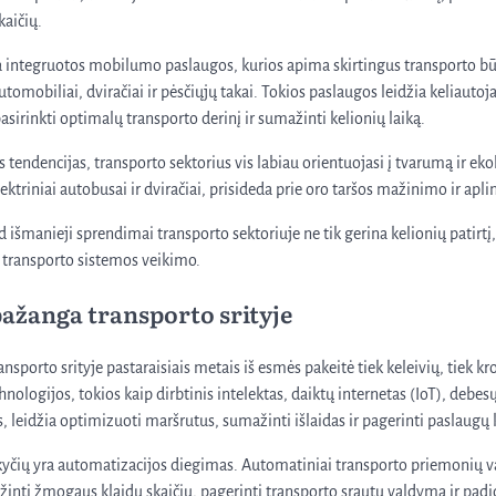
aičių.
yra integruotos mobilumo paslaugos, kurios apima skirtingus transporto bū
utomobiliai, dviračiai ir pėsčiųjų takai. Tokios paslaugos leidžia keliautoj
asirinkti optimalų transporto derinį ir sumažinti kelionių laiką.
s tendencijas, transporto sektorius vis labiau orientuojasi į tvarumą ir ek
ektriniai autobusai ir dviračiai, prisideda prie oro taršos mažinimo ir apl
ad išmanieji sprendimai transporto sektoriuje ne tik gerina kelionių patirtį, 
o transporto sistemos veikimo.
ažanga transporto srityje
nsporto srityje pastaraisiais metais iš esmės pakeitė tiek keleivių, tiek k
ologijos, tokios kaip dirbtinis intelektas, daiktų internetas (IoT), debes
 leidžia optimizuoti maršrutus, sumažinti išlaidas ir pagerinti paslaugų
okyčių yra automatizacijos diegimas. Automatiniai transporto priemonių
žinti žmogaus klaidų skaičių, pagerinti transporto srautų valdymą ir pad