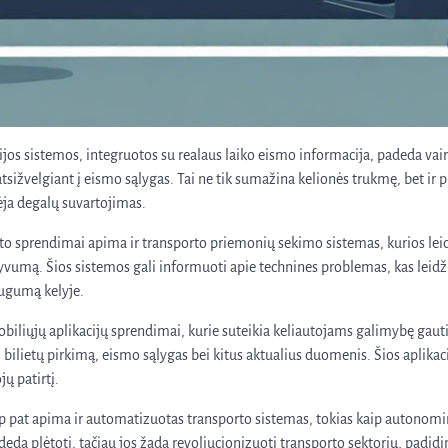
jos sistemos, integruotos su realaus laiko eismo informacija, padeda vai
tsižvelgiant į eismo sąlygas. Tai ne tik sumažina kelionės trukmę, bet ir p
ja degalų suvartojimas.
rto sprendimai apima ir transporto priemonių sekimo sistemas, kurios leid
yvumą. Šios sistemos gali informuoti apie technines problemas, kas leidž
augumą kelyje.
mobiliųjų aplikacijų sprendimai, kurie suteikia keliautojams galimybę gauti
, bilietų pirkimą, eismo sąlygas bei kitus aktualius duomenis. Šios aplika
jų patirtį.
p pat apima ir automatizuotas transporto sistemas, tokias kaip autonomin
adeda plėtoti, tačiau jos žada revoliucionizuoti transporto sektorių, pad