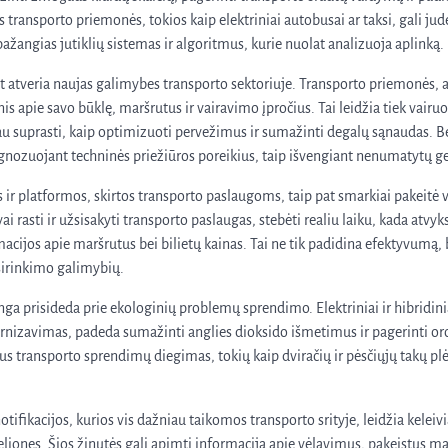
transporto priemonės, tokios kaip elektriniai autobusai ar taksi, gali ju
žangias jutiklių sistemas ir algoritmus, kurie nuolat analizuoja aplinką.
t atveria naujas galimybes transporto sektoriuje. Transporto priemonės, ap
is apie savo būklę, maršrutus ir vairavimo įpročius. Tai leidžia tiek vairu
u suprasti, kaip optimizuoti pervežimus ir sumažinti degalų sąnaudas. Be
gnozuojant techninės priežiūros poreikius, taip išvengiant nenumatytų 
ir platformos, skirtos transporto paslaugoms, taip pat smarkiai pakeitė va
ai rasti ir užsisakyti transporto paslaugas, stebėti realiu laiku, kada atvyk
acijos apie maršrutus bei bilietų kainas. Tai ne tik padidina efektyvumą, b
irinkimo galimybių.
nga prisideda prie ekologinių problemų sprendimo. Elektriniai ir hibridini
rnizavimas, padeda sumažinti anglies dioksido išmetimus ir pagerinti or
s transporto sprendimų diegimas, tokių kaip dviračių ir pėsčiųjų takų plėt
otifikacijos, kurios vis dažniau taikomos transporto srityje, leidžia kelei
liones. Šios žinutės gali apimti informaciją apie vėlavimus, pakeistus ma