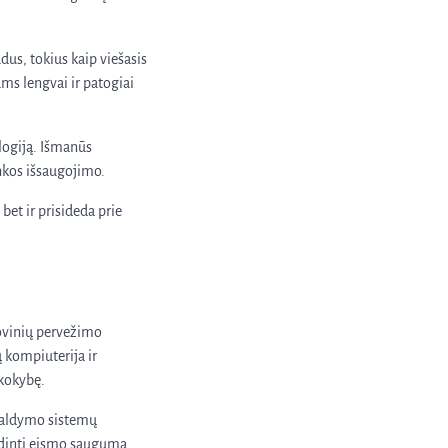
dus, tokius kaip viešasis
ams lengvai ir patogiai
ologiją. Išmanūs
inkos išsaugojimo.
bet ir prisideda prie
rovinių pervežimo
ų kompiuterija ir
 kokybę.
 valdymo sistemų
idinti eismo saugumą.