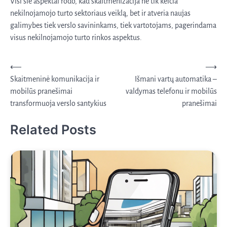
Visi šie aspektai rodo, kad skaitmenizacija ne tik keičia
nekilnojamojo turto sektoriaus veiklą, bet ir atveria naujas
galimybes tiek verslo savininkams, tiek vartotojams, pagerindama
visus nekilnojamojo turto rinkos aspektus.
Navigacija
⟵
⟶
Skaitmeninė komunikacija ir
Išmani vartų automatika –
tarp
mobilūs pranešimai
valdymas telefonu ir mobilūs
įrašų
transformuoja verslo santykius
pranešimai
Related Posts