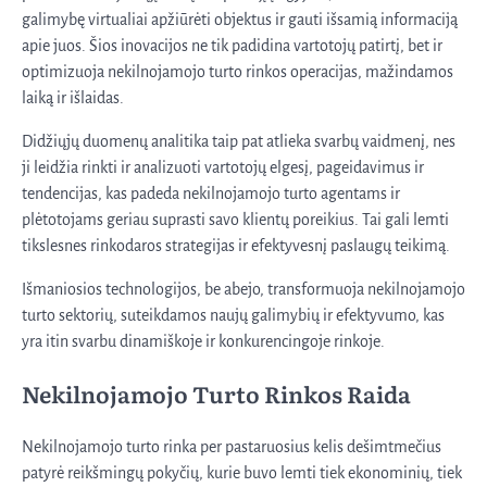
galimybę virtualiai apžiūrėti objektus ir gauti išsamią informaciją
apie juos. Šios inovacijos ne tik padidina vartotojų patirtį, bet ir
optimizuoja nekilnojamojo turto rinkos operacijas, mažindamos
laiką ir išlaidas.
Didžiųjų duomenų analitika taip pat atlieka svarbų vaidmenį, nes
ji leidžia rinkti ir analizuoti vartotojų elgesį, pageidavimus ir
tendencijas, kas padeda nekilnojamojo turto agentams ir
plėtotojams geriau suprasti savo klientų poreikius. Tai gali lemti
tikslesnes rinkodaros strategijas ir efektyvesnį paslaugų teikimą.
Išmaniosios technologijos, be abejo, transformuoja nekilnojamojo
turto sektorių, suteikdamos naujų galimybių ir efektyvumo, kas
yra itin svarbu dinamiškoje ir konkurencingoje rinkoje.
Nekilnojamojo Turto Rinkos Raida
Nekilnojamojo turto rinka per pastaruosius kelis dešimtmečius
patyrė reikšmingų pokyčių, kurie buvo lemti tiek ekonominių, tiek