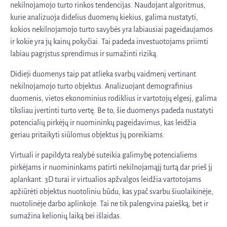
nekilnojamojo turto rinkos tendencijas. Naudojant algoritmus,
kurie analizuoja didelius duomenų kiekius, galima nustatyti,
kokios nekilnojamojo turto savybės yra labiausiai pageidaujamos
ir kokie yra jų kainų pokyčiai. Tai padeda investuotojams priimti
labiau pagrįstus sprendimus ir sumažinti riziką.
Didieji duomenys taip pat atlieka svarbų vaidmenį vertinant
nekilnojamojo turto objektus. Analizuojant demografinius
duomenis, vietos ekonominius rodiklius ir vartotojų elgesį, galima
tiksliau įvertinti turto vertę. Be to, šie duomenys padeda nustatyti
potencialių pirkėjų ir nuomininkų pageidavimus, kas leidžia
geriau pritaikyti siūlomus objektus jų poreikiams.
Virtuali ir papildyta realybė suteikia galimybę potencialiems
pirkėjams ir nuomininkams patirti nekilnojamąjį turtą dar prieš jį
aplankant. 3D turai ir virtualios apžvalgos leidžia vartotojams
apžiūrėti objektus nuotoliniu būdu, kas ypač svarbu šiuolaikinėje,
nuotolinėje darbo aplinkoje. Tai ne tik palengvina paiešką, bet ir
sumažina kelionių laiką bei išlaidas.