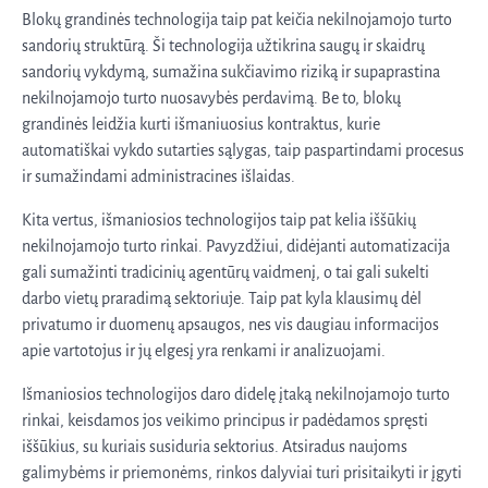
Blokų grandinės technologija taip pat keičia nekilnojamojo turto
sandorių struktūrą. Ši technologija užtikrina saugų ir skaidrų
sandorių vykdymą, sumažina sukčiavimo riziką ir supaprastina
nekilnojamojo turto nuosavybės perdavimą. Be to, blokų
grandinės leidžia kurti išmaniuosius kontraktus, kurie
automatiškai vykdo sutarties sąlygas, taip paspartindami procesus
ir sumažindami administracines išlaidas.
Kita vertus, išmaniosios technologijos taip pat kelia iššūkių
nekilnojamojo turto rinkai. Pavyzdžiui, didėjanti automatizacija
gali sumažinti tradicinių agentūrų vaidmenį, o tai gali sukelti
darbo vietų praradimą sektoriuje. Taip pat kyla klausimų dėl
privatumo ir duomenų apsaugos, nes vis daugiau informacijos
apie vartotojus ir jų elgesį yra renkami ir analizuojami.
Išmaniosios technologijos daro didelę įtaką nekilnojamojo turto
rinkai, keisdamos jos veikimo principus ir padėdamos spręsti
iššūkius, su kuriais susiduria sektorius. Atsiradus naujoms
galimybėms ir priemonėms, rinkos dalyviai turi prisitaikyti ir įgyti