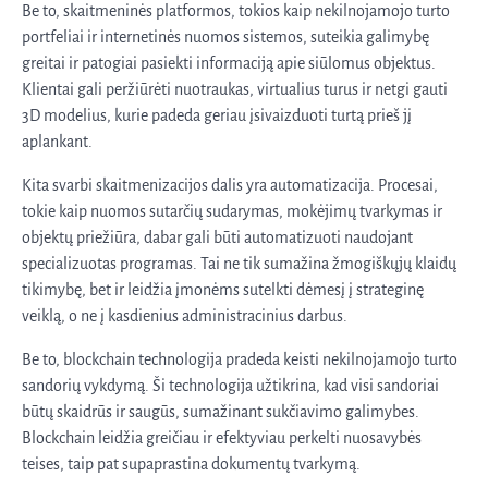
Be to, skaitmeninės platformos, tokios kaip nekilnojamojo turto
portfeliai ir internetinės nuomos sistemos, suteikia galimybę
greitai ir patogiai pasiekti informaciją apie siūlomus objektus.
Klientai gali peržiūrėti nuotraukas, virtualius turus ir netgi gauti
3D modelius, kurie padeda geriau įsivaizduoti turtą prieš jį
aplankant.
Kita svarbi skaitmenizacijos dalis yra automatizacija. Procesai,
tokie kaip nuomos sutarčių sudarymas, mokėjimų tvarkymas ir
objektų priežiūra, dabar gali būti automatizuoti naudojant
specializuotas programas. Tai ne tik sumažina žmogiškųjų klaidų
tikimybę, bet ir leidžia įmonėms sutelkti dėmesį į strateginę
veiklą, o ne į kasdienius administracinius darbus.
Be to, blockchain technologija pradeda keisti nekilnojamojo turto
sandorių vykdymą. Ši technologija užtikrina, kad visi sandoriai
būtų skaidrūs ir saugūs, sumažinant sukčiavimo galimybes.
Blockchain leidžia greičiau ir efektyviau perkelti nuosavybės
teises, taip pat supaprastina dokumentų tvarkymą.