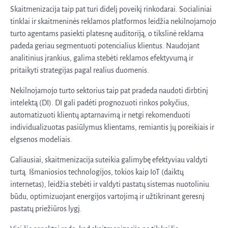
Skaitmenizacija taip pat turi didelį poveikį rinkodarai. Socialiniai
tinklai ir skaitmeninės reklamos platformos leidžia nekilnojamojo
turto agentams pasiekti platesnę auditoriją, o tikslinė reklama
padeda geriau segmentuoti potencialius klientus. Naudojant
analitinius įrankius, galima stebėti reklamos efektyvumą ir
pritaikyti strategijas pagal realius duomenis.
Nekilnojamojo turto sektorius taip pat pradeda naudoti dirbtinį
intelektą (DI). DI gali padėti prognozuoti rinkos pokyčius,
automatizuoti klientų aptarnavimą ir netgi rekomenduoti
individualizuotas pasiūlymus klientams, remiantis jų poreikiais ir
elgsenos modeliais.
Galiausiai, skaitmenizacija suteikia galimybę efektyviau valdyti
turtą. Išmaniosios technologijos, tokios kaip IoT (daiktų
internetas), leidžia stebėti ir valdyti pastatų sistemas nuotoliniu
būdu, optimizuojant energijos vartojimą ir užtikrinant geresnį
pastatų priežiūros lygį.