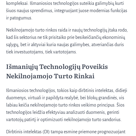
kompleksai. Išmaniosios technologijos suteikia galimybių kurti
šiuos naujus sprendimus, integruojant juose modernias funkcijas
ir patogumus.
Nekilnojamojo turto rinkos raida ir naujų technologijų įtaka rodo,
kad šis sektorius ne tik prisitaiko prie besikeičiančių ekonominių
sąlygų, bet ir aktyviai kuria naujas galimybes, atveriančias duris
tiek investuotojams, tiek vartotojams.
Išmaniųjų Technologijų Poveikis
Nekilnojamojo Turto Rinkai
Išmaniosios technologijos, tokios kaip dirbtinis intelektas, didieji
duomenys, virtuali ir papildyta realybė, bei blokų grandinės, vis
labiau keičia nekilnojamojo turto rinkos veikimo principus. Šios
technologijos leidžia efektyviau analizuoti duomenis, gerinti
vartotojų patirtį ir optimizuoti nekilnojamojo turto sandorius.
Dirbtinis intelektas (DI) tampa esmine priemone prognozuojant