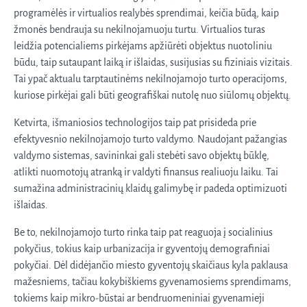
programėlės ir virtualios realybės sprendimai, keičia būdą, kaip
žmonės bendrauja su nekilnojamuoju turtu. Virtualios turas
leidžia potencialiems pirkėjams apžiūrėti objektus nuotoliniu
būdu, taip sutaupant laiką ir išlaidas, susijusias su fiziniais vizitais.
Tai ypač aktualu tarptautinėms nekilnojamojo turto operacijoms,
kuriose pirkėjai gali būti geografiškai nutolę nuo siūlomų objektų.
Ketvirta, išmaniosios technologijos taip pat prisideda prie
efektyvesnio nekilnojamojo turto valdymo. Naudojant pažangias
valdymo sistemas, savininkai gali stebėti savo objektų būklę,
atlikti nuomotojų atranką ir valdyti finansus realiuoju laiku. Tai
sumažina administracinių klaidų galimybę ir padeda optimizuoti
išlaidas.
Be to, nekilnojamojo turto rinka taip pat reaguoja į socialinius
pokyčius, tokius kaip urbanizacija ir gyventojų demografiniai
pokyčiai. Dėl didėjančio miesto gyventojų skaičiaus kyla paklausa
mažesniems, tačiau kokybiškiems gyvenamosiems sprendimams,
tokiems kaip mikro-būstai ar bendruomeniniai gyvenamieji