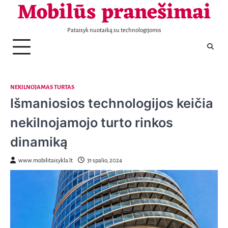
Mobilūs pranešimai
Telefonai
Patarimai
Naujienos
Aptarnavimas
Laisvalaikis
Nekilnojamas
Sportas
Sveikata
Transportas
Verslas
KONTAKTAI
Skip
turtas
to
content
Pataisyk nuotaiką su technologijomis
NEKILNOJAMAS TURTAS
Išmaniosios technologijos keičia
nekilnojamojo turto rinkos
dinamiką
www.mobilitaisykla.lt
31 spalio, 2024