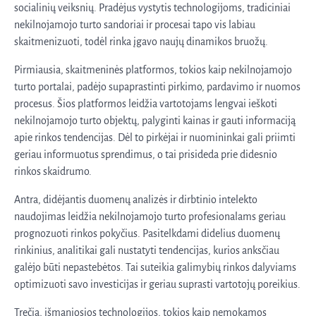
socialinių veiksnių. Pradėjus vystytis technologijoms, tradiciniai
nekilnojamojo turto sandoriai ir procesai tapo vis labiau
skaitmenizuoti, todėl rinka įgavo naujų dinamikos bruožų.
Pirmiausia, skaitmeninės platformos, tokios kaip nekilnojamojo
turto portalai, padėjo supaprastinti pirkimo, pardavimo ir nuomos
procesus. Šios platformos leidžia vartotojams lengvai ieškoti
nekilnojamojo turto objektų, palyginti kainas ir gauti informaciją
apie rinkos tendencijas. Dėl to pirkėjai ir nuomininkai gali priimti
geriau informuotus sprendimus, o tai prisideda prie didesnio
rinkos skaidrumo.
Antra, didėjantis duomenų analizės ir dirbtinio intelekto
naudojimas leidžia nekilnojamojo turto profesionalams geriau
prognozuoti rinkos pokyčius. Pasitelkdami didelius duomenų
rinkinius, analitikai gali nustatyti tendencijas, kurios anksčiau
galėjo būti nepastebėtos. Tai suteikia galimybių rinkos dalyviams
optimizuoti savo investicijas ir geriau suprasti vartotojų poreikius.
Trečia, išmaniosios technologijos, tokios kaip nemokamos