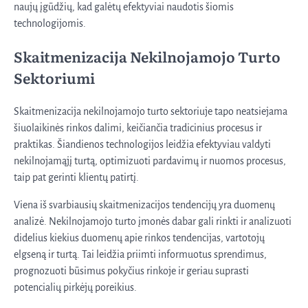
naujų įgūdžių, kad galėtų efektyviai naudotis šiomis
technologijomis.
Skaitmenizacija Nekilnojamojo Turto
Sektoriumi
Skaitmenizacija nekilnojamojo turto sektoriuje tapo neatsiejama
šiuolaikinės rinkos dalimi, keičiančia tradicinius procesus ir
praktikas. Šiandienos technologijos leidžia efektyviau valdyti
nekilnojamąjį turtą, optimizuoti pardavimų ir nuomos procesus,
taip pat gerinti klientų patirtį.
Viena iš svarbiausių skaitmenizacijos tendencijų yra duomenų
analizė. Nekilnojamojo turto įmonės dabar gali rinkti ir analizuoti
didelius kiekius duomenų apie rinkos tendencijas, vartotojų
elgseną ir turtą. Tai leidžia priimti informuotus sprendimus,
prognozuoti būsimus pokyčius rinkoje ir geriau suprasti
potencialių pirkėjų poreikius.