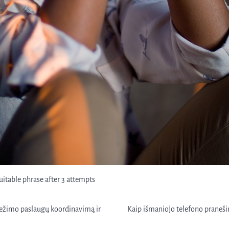
itable phrase after 3 attempts
vežimo paslaugų koordinavimą ir
Kaip išmaniojo telefono pranešim