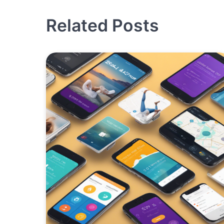
įrašų
Related Posts