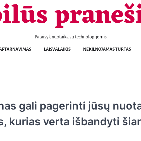
ilūs praneš
Pataisyk nuotaiką su technologijomis
Telefonai
Patarimai
Naujienos
Aptarnavimas
Laisvalaikis
Nekilnojamas
Sportas
Sveikata
Transportas
Verslas
KONTAKTAI
APTARNAVIMAS
LAISVALAIKIS
NEKILNOJAMAS TURTAS
turtas
nas gali pagerinti jūsų nuot
, kurias verta išbandyti šia