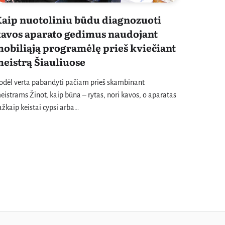
aip nuotoliniu būdu diagnozuoti
avos aparato gedimus naudojant
obiliąją programėlę prieš kviečiant
eistrą Šiauliuose
odėl verta pabandyti pačiam prieš skambinant
eistrams Žinot, kaip būna – rytas, nori kavos, o aparatas
ažkaip keistai cypsi arba…