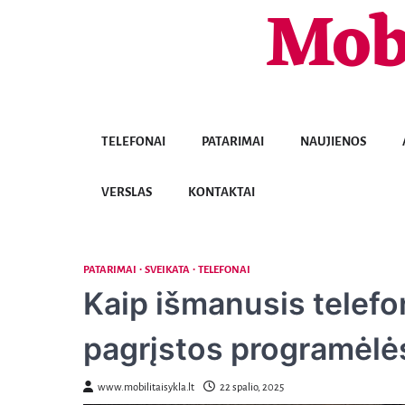
Mob
Skip
to
content
TELEFONAI
PATARIMAI
NAUJIENOS
VERSLAS
KONTAKTAI
PATARIMAI
SVEIKATA
TELEFONAI
Kaip išmanusis telefo
pagrįstos programėlės
www.mobilitaisykla.lt
22 spalio, 2025