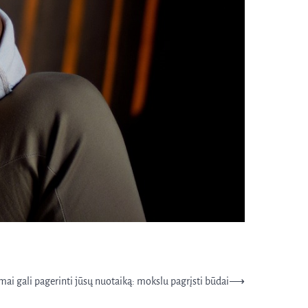
ai gali pagerinti jūsų nuotaiką: mokslu pagrįsti būdai
⟶