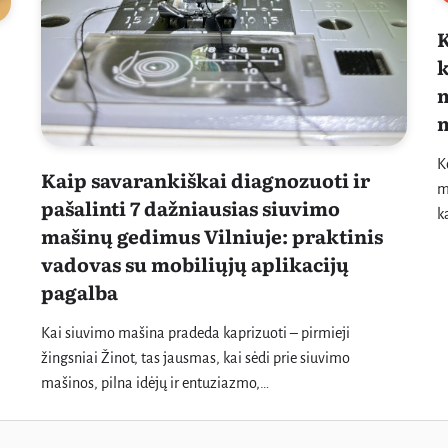
K
k
m
m
K
Kaip savarankiškai diagnozuoti ir
m
pašalinti 7 dažniausias siuvimo
k
mašinų gedimus Vilniuje: praktinis
vadovas su mobiliųjų aplikacijų
pagalba
Kai siuvimo mašina pradeda kaprizuoti – pirmieji
žingsniai Žinot, tas jausmas, kai sėdi prie siuvimo
mašinos, pilna idėjų ir entuziazmo,…