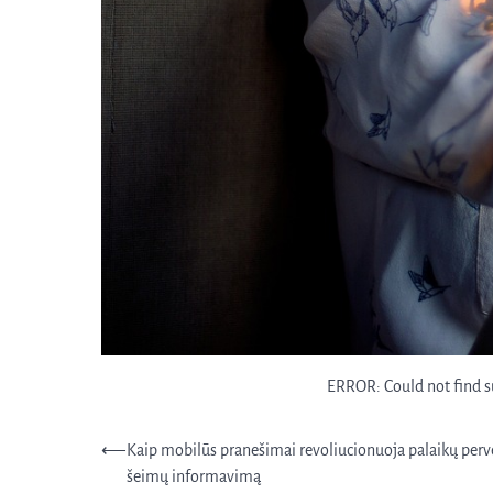
ERROR: Could not find su
Navigacija
⟵
Kaip mobilūs pranešimai revoliucionuoja palaikų per
šeimų informavimą
tarp