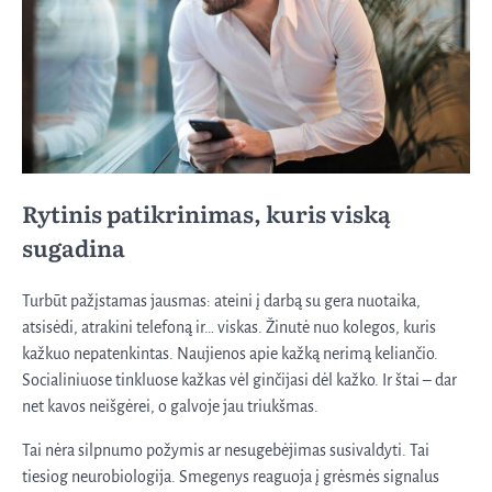
Rytinis patikrinimas, kuris viską
sugadina
Turbūt pažįstamas jausmas: ateini į darbą su gera nuotaika,
atsisėdi, atrakini telefoną ir… viskas. Žinutė nuo kolegos, kuris
kažkuo nepatenkintas. Naujienos apie kažką nerimą keliančio.
Socialiniuose tinkluose kažkas vėl ginčijasi dėl kažko. Ir štai – dar
net kavos neišgėrei, o galvoje jau triukšmas.
Tai nėra silpnumo požymis ar nesugebėjimas susivaldyti. Tai
tiesiog neurobiologija. Smegenys reaguoja į grėsmės signalus