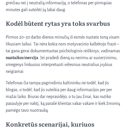
greičiau nei į neutralią informaciją, o telefonas per pirmąsias
minutes gali suteikti jų labai daug.
Kodėl būtent rytas yra toks svarbus
Pirmos 20–30 darbo dienos minučių iš esmės nustato toną visam
likusiam laikui. Tai nėra kokia nors motyvacinio kalbėtojo frazė –
tai gana gerai dokumentuotas psichologinis reiškinys, vadinamas
nuotaikos inercija
. Jei pradedi dieną su nerimu ar susierzinimu,
smegenys linkusios interpretuoti vėlesnius neutralius įvykius
neigiamai.
Telefonas čia tampa pagrindiniu kaltininku ne todėl, kad jis
blogas, o todėl, kad jis suteikia per daug informacijos per per
mažai laiko. Biuras dar neprasidėjo, o tu jau žinai, kas nutiko
pasaulyje per naktį, ką parašė klientas vakar vakare ir kiek žmonių
pamėgo tavo nuotrauką.
Konkretūs scenarijai, kuriuos