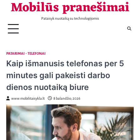
Mobilūs pranešimai
Telefonai
Patarimai
Naujienos
Aptarnavimas
Laisvalaikis
Nekilnojamas
Sportas
Sveikata
Transportas
Verslas
KONTAKTAI
Skip
turtas
to
content
Pataisyk nuotaiką su technologijomis
PATARIMAI
TELEFONAI
Kaip išmanusis telefonas per 5
minutes gali pakeisti darbo
dienos nuotaiką biure
www.mobilitaisykla.lt
8 balandžio, 2026