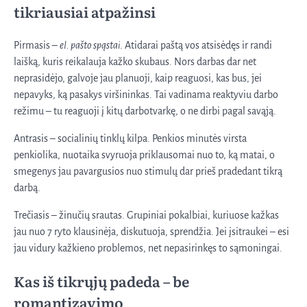
tikriausiai atpažinsi
Pirmasis –
el. pašto spąstai
. Atidarai paštą vos atsisėdęs ir randi
laišką, kuris reikalauja kažko skubaus. Nors darbas dar net
neprasidėjo, galvoje jau planuoji, kaip reaguosi, kas bus, jei
nepavyks, ką pasakys viršininkas. Tai vadinama reaktyviu darbo
režimu – tu reaguoji į kitų darbotvarkę, o ne dirbi pagal savąją.
Antrasis – socialinių tinklų kilpa. Penkios minutės virsta
penkiolika, nuotaika svyruoja priklausomai nuo to, ką matai, o
smegenys jau pavargusios nuo stimulų dar prieš pradedant tikrą
darbą.
Trečiasis – žinučių srautas. Grupiniai pokalbiai, kuriuose kažkas
jau nuo 7 ryto klausinėja, diskutuoja, sprendžia. Jei įsitraukei – esi
jau vidury kažkieno problemos, net nepasirinkęs to sąmoningai.
Kas iš tikrųjų padeda – be
romantizavimo