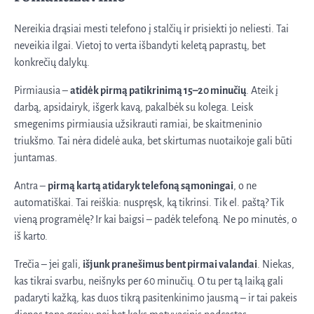
Nereikia drąsiai mesti telefono į stalčių ir prisiekti jo neliesti. Tai
neveikia ilgai. Vietoj to verta išbandyti keletą paprastų, bet
konkrečių dalykų.
Pirmiausia –
atidėk pirmą patikrinimą 15–20 minučių
. Ateik į
darbą, apsidairyk, išgerk kavą, pakalbėk su kolega. Leisk
smegenims pirmiausia užsikrauti ramiai, be skaitmeninio
triukšmo. Tai nėra didelė auka, bet skirtumas nuotaikoje gali būti
juntamas.
Antra –
pirmą kartą atidaryk telefoną sąmoningai
, o ne
automatiškai. Tai reiškia: nuspręsk, ką tikrinsi. Tik el. paštą? Tik
vieną programėlę? Ir kai baigsi – padėk telefoną. Ne po minutės, o
iš karto.
Trečia – jei gali,
išjunk pranešimus bent pirmai valandai
. Niekas,
kas tikrai svarbu, neišnyks per 60 minučių. O tu per tą laiką gali
padaryti kažką, kas duos tikrą pasitenkinimo jausmą – ir tai pakeis