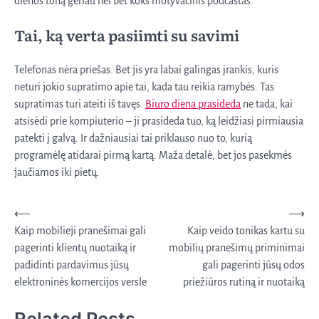
dienos toną geriau nei bet koks motyvacinis podcastas.
Tai, ką verta pasiimti su savimi
Telefonas nėra priešas. Bet jis yra labai galingas įrankis, kuris
neturi jokio supratimo apie tai, kada tau reikia ramybės. Tas
supratimas turi ateiti iš tavęs.
Biuro diena prasideda
ne tada, kai
atsisėdi prie kompiuterio – ji prasideda tuo, ką leidžiasi pirmiausia
patekti į galvą. Ir dažniausiai tai priklauso nuo to, kurią
programėlę atidarai pirmą kartą. Maža detalė, bet jos pasekmės
jaučiamos iki pietų.
Navigacija
⟵
⟶
Kaip mobilieji pranešimai gali
Kaip veido tonikas kartu su
tarp
pagerinti klientų nuotaiką ir
mobilių pranešimų priminimai
įrašų
padidinti pardavimus jūsų
gali pagerinti jūsų odos
elektroninės komercijos versle
priežiūros rutiną ir nuotaiką
Related Posts