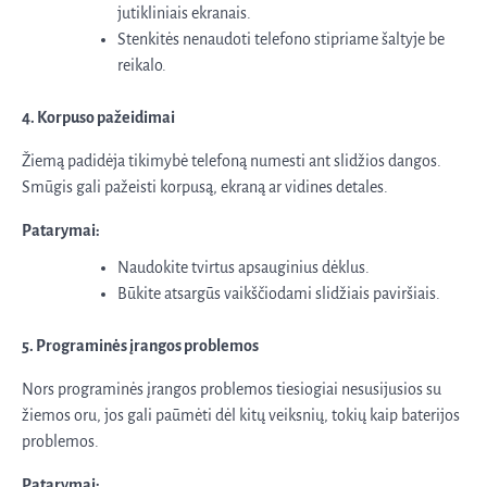
jutikliniais ekranais.
Stenkitės nenaudoti telefono stipriame šaltyje be
reikalo.
4. Korpuso pažeidimai
Žiemą padidėja tikimybė telefoną numesti ant slidžios dangos.
Smūgis gali pažeisti korpusą, ekraną ar vidines detales.
Patarymai:
Naudokite tvirtus apsauginius dėklus.
Būkite atsargūs vaikščiodami slidžiais paviršiais.
5. Programinės įrangos problemos
Nors programinės įrangos problemos tiesiogiai nesusijusios su
žiemos oru, jos gali paūmėti dėl kitų veiksnių, tokių kaip baterijos
problemos.
Patarymai: