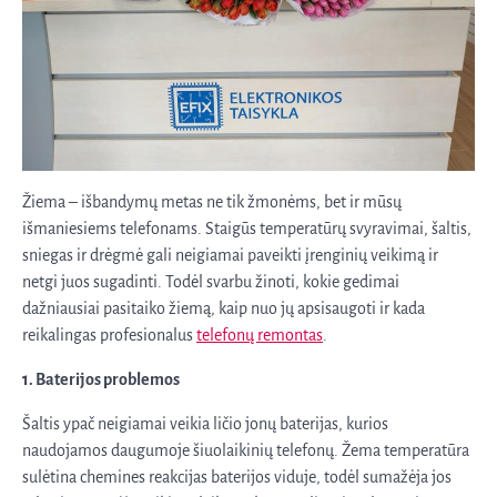
Žiema – išbandymų metas ne tik žmonėms, bet ir mūsų
išmaniesiems telefonams. Staigūs temperatūrų svyravimai, šaltis,
sniegas ir drėgmė gali neigiamai paveikti įrenginių veikimą ir
netgi juos sugadinti. Todėl svarbu žinoti, kokie gedimai
dažniausiai pasitaiko žiemą, kaip nuo jų apsisaugoti ir kada
reikalingas profesionalus
telefonų remontas
.
1. Baterijos problemos
Šaltis ypač neigiamai veikia ličio jonų baterijas, kurios
naudojamos daugumoje šiuolaikinių telefonų. Žema temperatūra
sulėtina chemines reakcijas baterijos viduje, todėl sumažėja jos