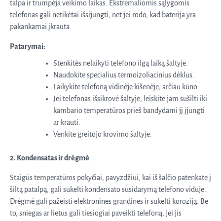
talpa ir trumpėja veikimo laikas. Ekstremaliomis sąlygomis
telefonas gali netikėtai išsijungti, net jei rodo, kad baterija yra
pakankamai įkrauta.
Patarymai:
Stenkitės nelaikyti telefono ilgą laiką šaltyje.
Naudokite specialius termoizoliacinius dėklus.
Laikykite telefoną vidinėje kišenėje, arčiau kūno.
Jei telefonas išsikrovė šaltyje, leiskite jam sušilti iki
kambario temperatūros prieš bandydami jį įjungti
ar krauti.
Venkite greitojo krovimo šaltyje.
2. Kondensatas ir drėgmė
Staigūs temperatūros pokyčiai, pavyzdžiui, kai iš šalčio patenkate į
šiltą patalpą, gali sukelti kondensato susidarymą telefono viduje.
Drėgmė gali pažeisti elektronines grandines ir sukelti koroziją. Be
to, sniegas ar lietus gali tiesiogiai paveikti telefoną, jei jis