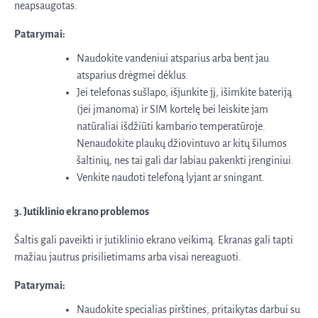
neapsaugotas.
Patarymai:
Naudokite vandeniui atsparius arba bent jau
atsparius drėgmei dėklus.
Jei telefonas sušlapo, išjunkite jį, išimkite bateriją
(jei įmanoma) ir SIM kortelę bei leiskite jam
natūraliai išdžiūti kambario temperatūroje.
Nenaudokite plaukų džiovintuvo ar kitų šilumos
šaltinių, nes tai gali dar labiau pakenkti įrenginiui.
Venkite naudoti telefoną lyjant ar sningant.
3. Jutiklinio ekrano problemos
Šaltis gali paveikti ir jutiklinio ekrano veikimą. Ekranas gali tapti
mažiau jautrus prisilietimams arba visai nereaguoti.
Patarymai:
Naudokite specialias pirštines, pritaikytas darbui su