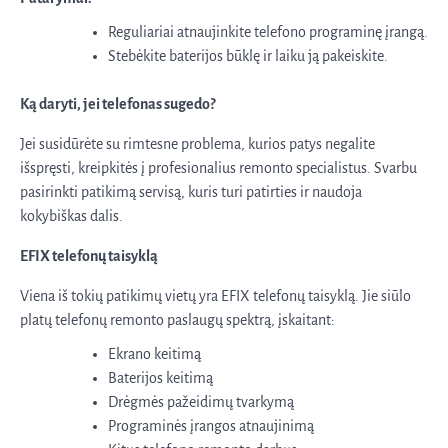
Reguliariai atnaujinkite telefono programinę įrangą.
Stebėkite baterijos būklę ir laiku ją pakeiskite.
Ką daryti, jei telefonas sugedo?
Jei susidūrėte su rimtesne problema, kurios patys negalite
išspręsti, kreipkitės į profesionalius remonto specialistus. Svarbu
pasirinkti patikimą servisą, kuris turi patirties ir naudoja
kokybiškas dalis.
EFIX telefonų taisyklą
Viena iš tokių patikimų vietų yra EFIX telefonų taisyklą. Jie siūlo
platų telefonų remonto paslaugų spektrą, įskaitant:
Ekrano keitimą
Baterijos keitimą
Drėgmės pažeidimų tvarkymą
Programinės įrangos atnaujinimą