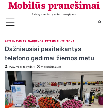
Mobilūs pranešimai
Telefonai
Patarimai
Naujienos
Aptarnavimas
Laisvalaikis
Nekilnojamas
Sportas
Sveikata
Transportas
Verslas
KONTAKTAI
Skip
turtas
to
content
Pataisyk nuotaiką su technologijomis
APTARNAVIMAS
NAUJIENOS
PATARIMAI
TELEFONAI
Dažniausiai pasitaikantys
telefono gedimai žiemos metu
www.mobilitaisykla.lt
17 gruodžio, 2024