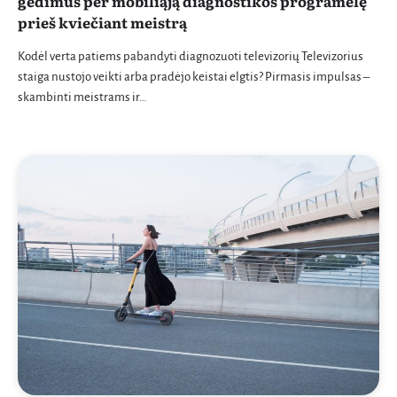
gedimus per mobiliąją diagnostikos programėlę
prieš kviečiant meistrą
Kodėl verta patiems pabandyti diagnozuoti televizorių Televizorius
staiga nustojo veikti arba pradėjo keistai elgtis? Pirmasis impulsas –
skambinti meistrams ir…