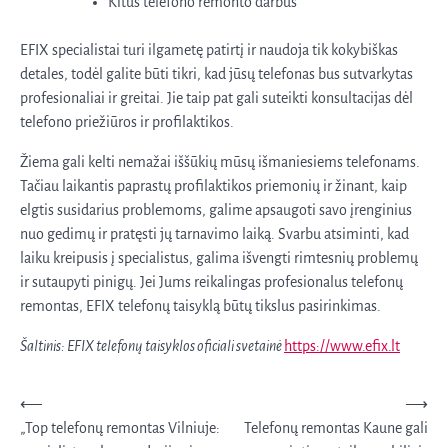
Kitus telefono remonto darbus
EFIX specialistai turi ilgametę patirtį ir naudoja tik kokybiškas
detales, todėl galite būti tikri, kad jūsų telefonas bus sutvarkytas
profesionaliai ir greitai. Jie taip pat gali suteikti konsultacijas dėl
telefono priežiūros ir profilaktikos.
Žiema gali kelti nemažai iššūkių mūsų išmaniesiems telefonams.
Tačiau laikantis paprastų profilaktikos priemonių ir žinant, kaip
elgtis susidarius problemoms, galime apsaugoti savo įrenginius
nuo gedimų ir pratęsti jų tarnavimo laiką. Svarbu atsiminti, kad
laiku kreipusis į specialistus, galima išvengti rimtesnių problemų
ir sutaupyti pinigų. Jei Jums reikalingas profesionalus telefonų
remontas, EFIX telefonų taisyklą būtų tikslus pasirinkimas.
Šaltinis: EFIX telefonų taisyklos oficiali svetainė
https://www.efix.lt
Navigacija
⟵
⟶
„Top telefonų remontas Vilniuje:
Telefonų remontas Kaune gali
tarp