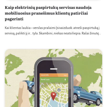
Kaip elektrinių paspirtukų servisas naudoja
mobiliuosius pranešimus klientų patirčiai
pagerinti
Kai klientas laukia – verslas pralaimi Įsivaizduok: atneši paspirtuką į
servisą, palikti jį ir… tyla. Skambini, niekas neatsiliepia. Rašai žinutę…