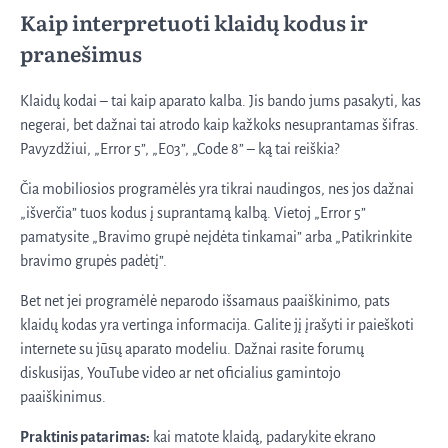
Kaip interpretuoti klaidų kodus ir
pranešimus
Klaidų kodai – tai kaip aparato kalba. Jis bando jums pasakyti, kas
negerai, bet dažnai tai atrodo kaip kažkoks nesuprantamas šifras.
Pavyzdžiui, „Error 5”, „E03”, „Code 8” – ką tai reiškia?
Čia mobiliosios programėlės yra tikrai naudingos, nes jos dažnai
„išverčia” tuos kodus į suprantamą kalbą. Vietoj „Error 5”
pamatysite „Bravimo grupė neįdėta tinkamai” arba „Patikrinkite
bravimo grupės padėtį”.
Bet net jei programėlė neparodo išsamaus paaiškinimo, pats
klaidų kodas yra vertinga informacija. Galite jį įrašyti ir paieškoti
internete su jūsų aparato modeliu. Dažnai rasite forumų
diskusijas, YouTube video ar net oficialius gamintojo
paaiškinimus.
Praktinis patarimas:
kai matote klaidą, padarykite ekrano