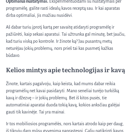
Optimalūs nustatymai.
Eksperimentuodami su nustatymais per
programėlę, galite rasti idealų kavos receptą sau. Ir kai aparatas
dirba optimaliai, jis mažiau nusidėvi.
Aš dabar turiu įprotį kartą per savaitę atidaryti programėlę ir
pažiūrėti, kaip sekasi aparatui. Tai užtrunka gal minutę, bet jaučiu,
kad turiu viską po kontrole. Ir žinote ką? Jau pusantrų metų
neturėjau jokių problemų, nors prieš tai kas pusmetį kažkas
būdavo.
Kelios mintys apie technologijas ir kavą
Žinote, kartais pagalvoju, kaip keista, kad mums dabar reikia
programėlių net kavai pasidaryti. Mano seneliai turėjo turkišką
kavą ir džezvę – ir jokių problemų. Bet iš kitos pusės, tie
automatiniai aparatai duoda tokią kavą, kokios anksčiau galėjai
gauti tik kavinėje. Tai yra mainai.
Ir tos mobiliosios programėlės, nors kartais atrodo kaip per daug,
iš tikrųjų daro mūsų gyvenimą paprastesnį. Galiu patikrinti kavos