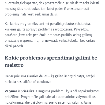
nuotrauką tiek aparate, tiek programėlėje. Jei vis dėlto teks kviesti
meistrą, šios nuotraukos jam labai padės iš anksto suprasti
problemą ir atsivežti reikiamas dalis.
Kai kurios programėlės turi net pokalbių robotus (chatbots),
kuriems galite aprašyti problemą savo žodžiais. Pavyzdžiui,
parašote „kava teka per lėtai” ir robotas pasiūlo keletą galimų
priežasčių ir sprendimų. Tai ne visada veikia tobulai, bet kartais
tikrai padeda.
Kokie problemos sprendimai galimi be
meistro
Dabar prie smagiausios dalies – ką galite išspręsti patys, net jei
niekada nesilaikėte už atsuktuvo.
Valymas ir priežiūra.
Dauguma problemų kyla dėl nepakankamos
priežiūros. Programėlė gali paleisti automatinius valymo ciklus –
nukalkinimą, aliejų išplovimą, pieno sistemos valymą. Jums