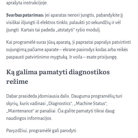
aprašyta instrukcijoje.
Svarbus patarimas:
jei aparatas nenori jungtis, pabandykite jį
visiškai išjungti iš elektros tinklo, palaukti 30 sekundžių ir vėl
įjungti. Kartais tai padeda „atstatyti” ryšio modulį.
Kai programėlė suras jūsų aparatą, ji paprastai paprašys patvirtinti
sujungimą pačiame aparate – ekrane pasirodys kodas arba reikės
paspausti patvirtinimo mygtuką. Ir voila – esate prisijungę.
Ką galima pamatyti diagnostikos
režime
Dabar prasideda įdomiausia dalis. Dauguma programėlių turi
skyrių, kuris vadinasi „Diagnostics”, „Machine Status”,
„Maintenance” ar panašiai. Čia galite pamatyti tikrai daug
naudingos informacijos.
Pavyzdžiui, programėlė gali parodyti: