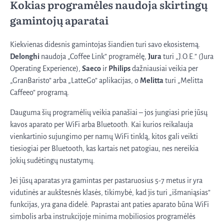
Kokias programėles naudoja skirtingų
gamintojų aparatai
Kiekvienas didesnis gamintojas šiandien turi savo ekosistemą.
Delonghi
naudoja „Coffee Link” programėlę,
Jura
turi „J.O.E.” (Jura
Operating Experience),
Saeco
ir
Philips
dažniausiai veikia per
„GranBaristo” arba „LatteGo” aplikacijas, o
Melitta
turi „Melitta
Caffeeo” programą.
Dauguma šių programėlių veikia panašiai – jos jungiasi prie jūsų
kavos aparato per WiFi arba Bluetooth. Kai kurios reikalauja
vienkartinio sujungimo per namų WiFi tinklą, kitos gali veikti
tiesiogiai per Bluetooth, kas kartais net patogiau, nes nereikia
jokių sudėtingų nustatymų.
Jei jūsų aparatas yra gamintas per pastaruosius 5-7 metus ir yra
vidutinės ar aukštesnės klasės, tikimybė, kad jis turi „išmaniąsias”
funkcijas, yra gana didelė. Paprastai ant paties aparato būna WiFi
simbolis arba instrukcijoje minima mobiliosios programėlės