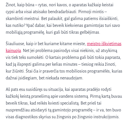
Žinot, kaip būna – rytas, nori kavos, o aparatas kažkaip keistai
cypsi arba visai atsisako bendradarbiauti. Pirmoji mintis –
skambinti meistrui. Bet palaukit, gal galima patiems išsiaiškinti,
kas nutiko? Ypač dabar, kai beveik kiekvienas gamintojas turi savo
mobiliąją programėlę, kuri gali būti tikras gelbėjimas.
Šiauliuose, kaip ir bet kuriame kitame mieste,
meistro iškvietimas
kainuoja
. Net jei problema pasirodys visai niekinis, už atvykimą
vis tiek teks sumokėti. O kartais problema gali būti tokia paprasta,
kad ją išspręsti galima per kelias minutes – tiesiog reikia žinoti,
kur žiūrėti. Štai čia ir praverčia tos mobiliosios programėlės, kurias
dažnai įsidiegiam, bet niekada nenaudojam.
Aš pats esu susidūręs su situacija, kai aparatas pradėjo rodyti
kažkokį keistą pranešimą apie vandens sistemą. Pirmą kartą buvau
beveik tikras, kad reikės kviesti specialistą. Bet prieš tai
nusprendžiau atsidaryti tą gamintojo programėlę – ir va, ten buvo
visas diagnostikos skyrius su žingsnis po žingsnio instrukcijomis.