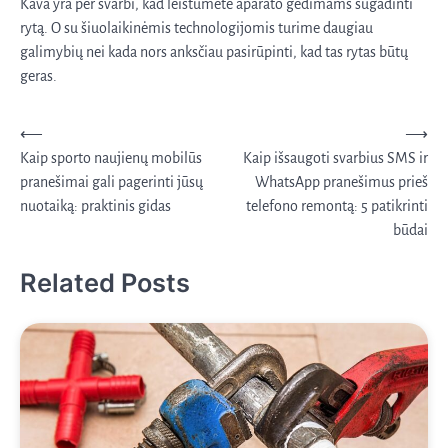
Kava yra per svarbi, kad leistumėte aparato gedimams sugadinti
rytą. O su šiuolaikinėmis technologijomis turime daugiau
galimybių nei kada nors anksčiau pasirūpinti, kad tas rytas būtų
geras.
Navigacija
⟵
⟶
Kaip sporto naujienų mobilūs
Kaip išsaugoti svarbius SMS ir
tarp
pranešimai gali pagerinti jūsų
WhatsApp pranešimus prieš
įrašų
nuotaiką: praktinis gidas
telefono remontą: 5 patikrinti
būdai
Related Posts