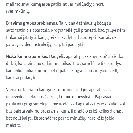
malimo smulkumą arba patikrinti, ar malūnėlyje nėra
svetimkūnių.
Bravimo grupės problemos.
Tai viena dažniausių bėdų su
automatiniais aparatais. Programėlė gali pranešti, kad grupė nėra
tinkamai įstatyti, kad ją reikia išvalyti arba sutepti. Kartais net
parodys video instrukciją, kaip tai padaryti.
Nukalkinimo poreikis.
Daugelis aparatų „užsispyrusiai” atsisako
dirbti, kai ateina nukalkinimo laikas. Programėlė ne tik parodys,
kad reikia nukalkinimo, bet ir paleis žingsnis po žingsnio vedlį,
kaip tai padaryti.
Viena kartą mano kaimynė skambino, kad jos aparatas visai
nebeveikia – ekranas šviečia, bet nieko nevyksta. Paprašiau ją
patikrinti programėlėje – pasirodė, kad aparatas tiesiog laukė, kol
bus baigta valymo programa, kurią ji pradėjo prieš kelias dienas,
bet neužbaigė. Išsprendėme per 10 minučių, nereikėjo jokio
meistro.