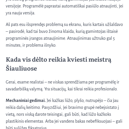
versijoje. Programėlė paprastai automatiškai pasiūlo atnaujinti, jei
yra nauja versija.
Aš pats esu išsprendęs problemą su ekranu, kuris kartais užšaldavo
– pasirodė, kad tai buvo žinoma klaida, kurią gamintojas ištaisė
programinės įrangos atnaujinime. Atnaujinimas užtruko gal 5
minutes, ir problema išnyko.
Kada vis dėlto reikia kviesti meistrą
Šiauliuose
Gerai, esame realistai – ne viskas sprendžiama per programėlę ir
savadarbišką valymą. Yra situacijų, kai tikrai reikia profesionalo.
Mechaniniai gedimai.
Jei kažkas lūžo, plyšo, nutrupėjo – čia jau
reikia dalių keitimo. Pavyzdžiui, jei bravimo grupė nebeįsistato į
vietą, nors viską darote teisingai, gali būti, kad lūžo kažkoks
plastikinis elementas. Arba jei vandens bakas nebefiksuojasi – gali
būti sulūžęs fiksatorius.