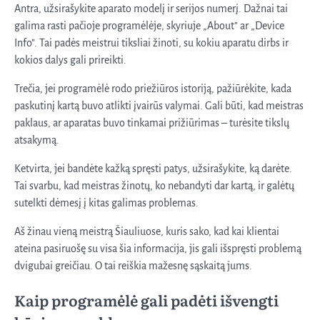
Antra, užsirašykite aparato modelį ir serijos numerį. Dažnai tai
galima rasti pačioje programėlėje, skyriuje „About” ar „Device
Info”. Tai padės meistrui tiksliai žinoti, su kokiu aparatu dirbs ir
kokios dalys gali prireikti.
Trečia, jei programėlė rodo priežiūros istoriją, pažiūrėkite, kada
paskutinį kartą buvo atlikti įvairūs valymai. Gali būti, kad meistras
paklaus, ar aparatas buvo tinkamai prižiūrimas – turėsite tikslų
atsakymą.
Ketvirta, jei bandėte kažką spręsti patys, užsirašykite, ką darėte.
Tai svarbu, kad meistras žinotų, ko nebandyti dar kartą, ir galėtų
sutelkti dėmesį į kitas galimas problemas.
Aš žinau vieną meistrą Šiauliuose, kuris sako, kad kai klientai
ateina pasiruošę su visa šia informacija, jis gali išspręsti problemą
dvigubai greičiau. O tai reiškia mažesnę sąskaitą jums.
Kaip programėlė gali padėti išvengti