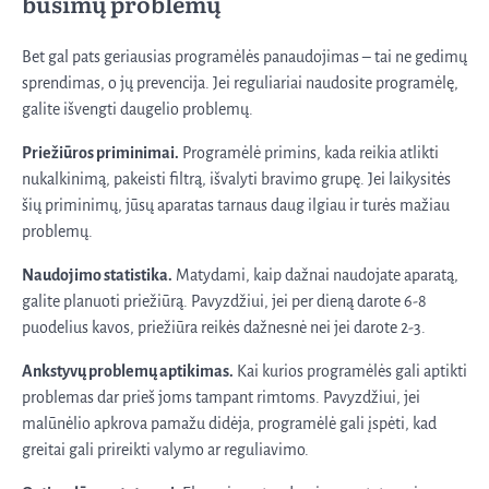
būsimų problemų
Bet gal pats geriausias programėlės panaudojimas – tai ne gedimų
sprendimas, o jų prevencija. Jei reguliariai naudosite programėlę,
galite išvengti daugelio problemų.
Priežiūros priminimai.
Programėlė primins, kada reikia atlikti
nukalkinimą, pakeisti filtrą, išvalyti bravimo grupę. Jei laikysitės
šių priminimų, jūsų aparatas tarnaus daug ilgiau ir turės mažiau
problemų.
Naudojimo statistika.
Matydami, kaip dažnai naudojate aparatą,
galite planuoti priežiūrą. Pavyzdžiui, jei per dieną darote 6-8
puodelius kavos, priežiūra reikės dažnesnė nei jei darote 2-3.
Ankstyvų problemų aptikimas.
Kai kurios programėlės gali aptikti
problemas dar prieš joms tampant rimtoms. Pavyzdžiui, jei
malūnėlio apkrova pamažu didėja, programėlė gali įspėti, kad
greitai gali prireikti valymo ar reguliavimo.