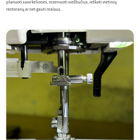
planuoti savo keliones, rezervuoti viešbučius, ieškoti vietinių
restoranų ar net gauti realaus…