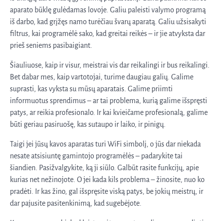
aparato būklę gulėdamas lovoje. Galiu paleisti valymo programą
iš darbo, kad grįžęs namo turėčiau švarų aparatą. Galiu užsisakyti
filtrus, kai programėlė sako, kad greitai reikės – ir jie atvyksta dar
prieš seniems pasibaigiant.
Šiauliuose, kaip ir visur, meistrai vis dar reikalingi ir bus reikalingi.
Bet dabar mes, kaip vartotojai, turime daugiau galių. Galime
suprasti, kas vyksta su mūsų aparatais. Galime priimti
informuotus sprendimus – ar tai problema, kurią galime išspręsti
patys, ar reikia profesionalo. Ir kai kvieičame profesionalą, galime
būti geriau pasiruošę, kas sutaupo ir laiko, ir pinigų.
Taigi jei jūsų kavos aparatas turi WiFi simbolį, o jūs dar niekada
nesate atsisiuntę gamintojo programėlės – padarykite tai
šiandien. Pasižvalgykite, ką ji siūlo. Galbūt rasite funkcijų, apie
kurias net nežinojote. O jei kada kils problema – žinosite, nuo ko
pradėti. Ir kas žino, gal išspręsite viską patys, be jokių meistrų, ir
dar pajusite pasitenkinimą, kad sugebėjote.