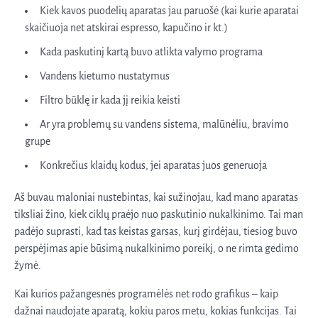
Kiek kavos puodelių aparatas jau paruošė (kai kurie aparatai
skaičiuoja net atskirai espresso, kapučino ir kt.)
Kada paskutinį kartą buvo atlikta valymo programa
Vandens kietumo nustatymus
Filtro būklę ir kada jį reikia keisti
Ar yra problemų su vandens sistema, malūnėliu, bravimo
grupe
Konkrečius klaidų kodus, jei aparatas juos generuoja
Aš buvau maloniai nustebintas, kai sužinojau, kad mano aparatas
tiksliai žino, kiek ciklų praėjo nuo paskutinio nukalkinimo. Tai man
padėjo suprasti, kad tas keistas garsas, kurį girdėjau, tiesiog buvo
perspėjimas apie būsimą nukalkinimo poreikį, o ne rimta gedimo
žymė.
Kai kurios pažangesnės programėlės net rodo grafikus – kaip
dažnai naudojate aparatą, kokiu paros metu, kokias funkcijas. Tai