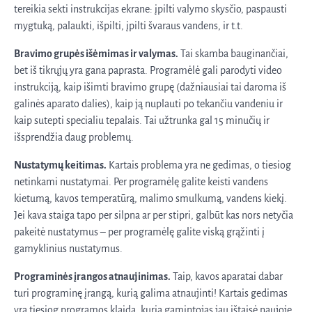
tereikia sekti instrukcijas ekrane: įpilti valymo skysčio, paspausti
mygtuką, palaukti, išpilti, įpilti švaraus vandens, ir t.t.
Bravimo grupės išėmimas ir valymas.
Tai skamba bauginančiai,
bet iš tikrųjų yra gana paprasta. Programėlė gali parodyti video
instrukciją, kaip išimti bravimo grupę (dažniausiai tai daroma iš
galinės aparato dalies), kaip ją nuplauti po tekančiu vandeniu ir
kaip sutepti specialiu tepalais. Tai užtrunka gal 15 minučių ir
išsprendžia daug problemų.
Nustatymų keitimas.
Kartais problema yra ne gedimas, o tiesiog
netinkami nustatymai. Per programėlę galite keisti vandens
kietumą, kavos temperatūrą, malimo smulkumą, vandens kiekį.
Jei kava staiga tapo per silpna ar per stipri, galbūt kas nors netyčia
pakeitė nustatymus – per programėlę galite viską grąžinti į
gamyklinius nustatymus.
Programinės įrangos atnaujinimas.
Taip, kavos aparatai dabar
turi programinę įrangą, kurią galima atnaujinti! Kartais gedimas
yra tiesiog programos klaida, kurią gamintojas jau ištaisė naujoje