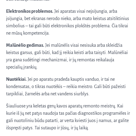
Elektronikos problemos.
Jei aparatas visai neįsijungia, arba
įsijungia, bet ekranas nerodo nieko, arba mato keistus atsitiktinius
simbolius – tai gali būti elektronikos plokštės problema. Čia tikrai
ne mūsų kompetencija.
Malūnėlio gedimas.
Jei malūnėlis visai nesisuka arba skleidžia
keistus garsus, gali būti, kad jį reikia keisti arba taisyti. Malūnėliai
yra gana sudėtingi mechanizmai, ir jų remontas reikalauja
specialių įrankių.
Nuotėkiai.
Jei po aparatu pradeda kauptis vanduo, ir tai ne
kondensatas, o tikras nuotėkis – reikia meistro. Gali būti pažeisti
tarpikliai, žarnelės arba net vandens siurblys.
Šiauliuose yra keletas gerų kavos aparatų remonto meistrų. Kai
kurie iš jų net patys naudoja tas pačias diagnostikos programėles ir
gali nuotoliniu būdu patarti, ar verta kviesti juos į namus, ar galite
išspręsti patys. Tai sutaupo ir jūsų, ir jų laiką.