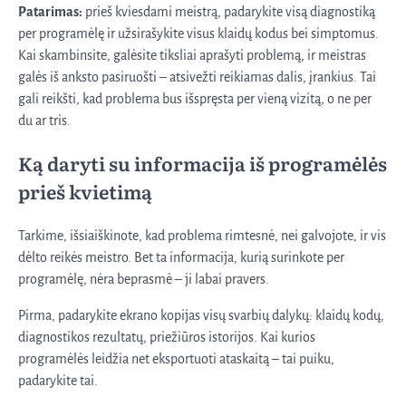
Patarimas:
prieš kviesdami meistrą, padarykite visą diagnostiką
per programėlę ir užsirašykite visus klaidų kodus bei simptomus.
Kai skambinsite, galėsite tiksliai aprašyti problemą, ir meistras
galės iš anksto pasiruošti – atsivežti reikiamas dalis, įrankius. Tai
gali reikšti, kad problema bus išspręsta per vieną vizitą, o ne per
du ar tris.
Ką daryti su informacija iš programėlės
prieš kvietimą
Tarkime, išsiaiškinote, kad problema rimtesnė, nei galvojote, ir vis
dėlto reikės meistro. Bet ta informacija, kurią surinkote per
programėlę, nėra beprasmė – ji labai pravers.
Pirma, padarykite ekrano kopijas visų svarbių dalykų: klaidų kodų,
diagnostikos rezultatų, priežiūros istorijos. Kai kurios
programėlės leidžia net eksportuoti ataskaitą – tai puiku,
padarykite tai.