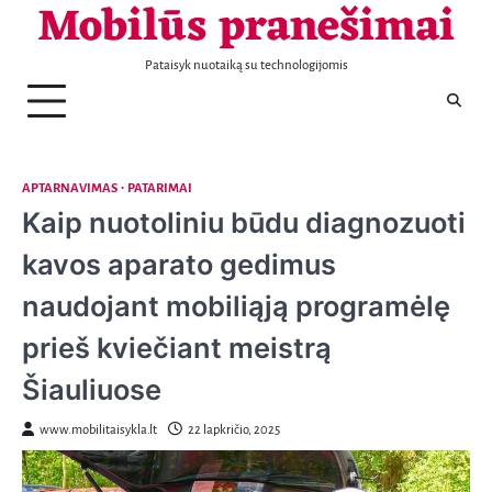
Mobilūs pranešimai
Telefonai
Patarimai
Naujienos
Aptarnavimas
Laisvalaikis
Nekilnojamas
Sportas
Sveikata
Transportas
Verslas
KONTAKTAI
Skip
turtas
to
content
Pataisyk nuotaiką su technologijomis
APTARNAVIMAS
PATARIMAI
Kaip nuotoliniu būdu diagnozuoti
kavos aparato gedimus
naudojant mobiliąją programėlę
prieš kviečiant meistrą
Šiauliuose
www.mobilitaisykla.lt
22 lapkričio, 2025