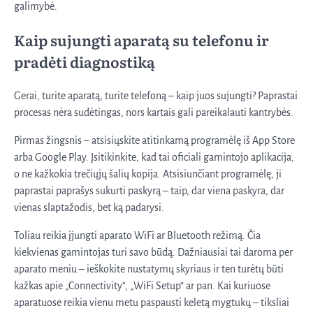
galimybė.
Kaip sujungti aparatą su telefonu ir
pradėti diagnostiką
Gerai, turite aparatą, turite telefoną – kaip juos sujungti? Paprastai
procesas nėra sudėtingas, nors kartais gali pareikalauti kantrybės.
Pirmas žingsnis – atsisiųskite atitinkamą programėlę iš App Store
arba Google Play. Įsitikinkite, kad tai oficiali gamintojo aplikacija,
o ne kažkokia trečiųjų šalių kopija. Atsisiunčiant programėlę, ji
paprastai paprašys sukurti paskyrą – taip, dar viena paskyra, dar
vienas slaptažodis, bet ką padarysi.
Toliau reikia įjungti aparato WiFi ar Bluetooth režimą. Čia
kiekvienas gamintojas turi savo būdą. Dažniausiai tai daroma per
aparato meniu – ieškokite nustatymų skyriaus ir ten turėtų būti
kažkas apie „Connectivity”, „WiFi Setup” ar pan. Kai kuriuose
aparatuose reikia vienu metu paspausti keletą mygtukų – tiksliai