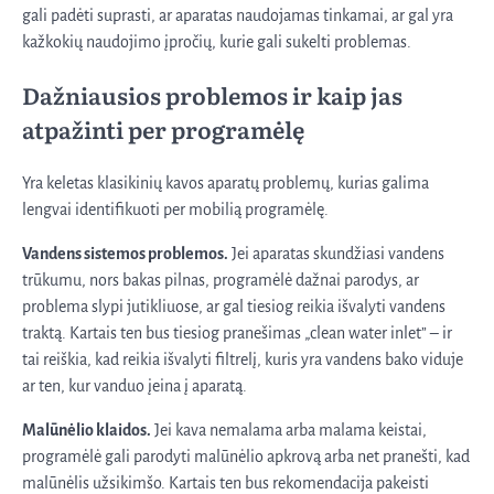
gali padėti suprasti, ar aparatas naudojamas tinkamai, ar gal yra
kažkokių naudojimo įpročių, kurie gali sukelti problemas.
Dažniausios problemos ir kaip jas
atpažinti per programėlę
Yra keletas klasikinių kavos aparatų problemų, kurias galima
lengvai identifikuoti per mobilią programėlę.
Vandens sistemos problemos.
Jei aparatas skundžiasi vandens
trūkumu, nors bakas pilnas, programėlė dažnai parodys, ar
problema slypi jutikliuose, ar gal tiesiog reikia išvalyti vandens
traktą. Kartais ten bus tiesiog pranešimas „clean water inlet” – ir
tai reiškia, kad reikia išvalyti filtrelį, kuris yra vandens bako viduje
ar ten, kur vanduo įeina į aparatą.
Malūnėlio klaidos.
Jei kava nemalama arba malama keistai,
programėlė gali parodyti malūnėlio apkrovą arba net pranešti, kad
malūnėlis užsikimšo. Kartais ten bus rekomendacija pakeisti