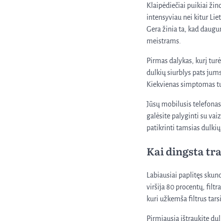
Klaipėdiečiai puikiai ži
intensyviau nei kitur Lie
Gera žinia ta, kad daugu
meistrams.
Pirmas dalykas, kurį turė
dulkių siurblys pats jums
Kiekvienas simptomas turi
Jūsų mobilusis telefonas 
galėsite palyginti su vaiz
patikrinti tamsias dulkių
Kai dingsta tra
Labiausiai paplitęs skund
viršija 80 procentų, fil
kuri užkemša filtrus tar
Pirmiausia ištraukite dul