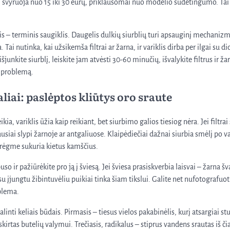
 svyruoja nuo 15 iki 30 eurų, priklausomai nuo modelio sudėtingumo. Tai v
is – terminis saugiklis. Daugelis dulkių siurblių turi apsauginį mechanizm
a. Tai nutinka, kai užsikemša filtrai ar žarna, ir variklis dirba per ilgai su d
junkite siurblį, leiskite jam atvėsti 30-60 minučių, išvalykite filtrus ir ža
a problemą.
liai: paslėptos kliūtys oro sraute
ikia, variklis ūžia kaip reikiant, bet siurbimo galios tiesiog nėra. Jei filtrai
usiai slypi žarnoje ar antgaliuose. Klaipėdiečiai dažnai siurbia smėlį po va
drėgme sukuria kietus kamščius.
o ir pažiūrėkite pro ją į šviesą. Jei šviesa prasiskverbia laisvai – žarna švar
 įjungtu žibintuvėliu puikiai tinka šiam tikslui. Galite net nufotografuoti
blema.
nti keliais būdais. Pirmasis – tiesus vielos pakabinėlis, kurį atsargiai s
 skirtas butelių valymui. Trečiasis, radikalus – stiprus vandens srautas iš č