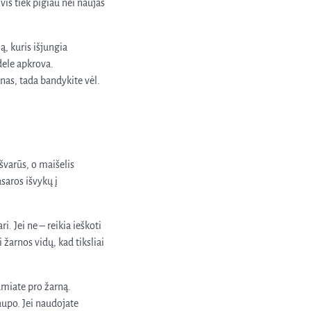
is tiek pigiau nei naujas
ą, kuris išjungia
idele apkrova.
rnas, tada bandykite vėl.
 švarūs, o maišelis
saros išvykų į
i. Jei ne – reikia ieškoti
 žarnos vidų, kad tiksliai
tumiate pro žarną.
iaupo. Jei naudojate