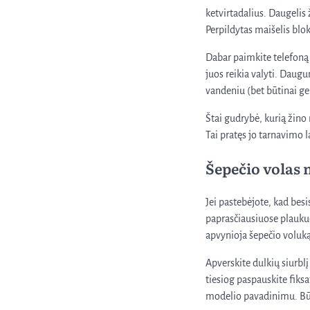
ketvirtadalius. Daugelis ž
Perpildytas maišelis blok
Dabar paimkite telefoną i
juos reikia valyti. Daugu
vandeniu (bet būtinai ger
Štai gudrybė, kurią žino 
Tai pratęs jo tarnavimo l
Šepečio volas
Jei pastebėjote, kad besi
paprasčiausiuose plaukuo
apvynioja šepečio voluką 
Apverskite dulkių siurbl
tiesiog paspauskite fiksa
modelio pavadinimu. Būt