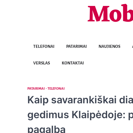
Mob
Skip
to
content
TELEFONAI
PATARIMAI
NAUJIENOS
VERSLAS
KONTAKTAI
PATARIMAI
TELEFONAI
Kaip savarankiškai dia
gedimus Klaipėdoje: p
pagalba