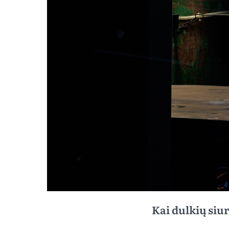
Kai dulkių siur