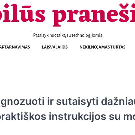
ilūs praneš
Pataisyk nuotaiką su technologijomis
Telefonai
Patarimai
Naujienos
Aptarnavimas
Laisvalaikis
Nekilnojamas
Sportas
Sveikata
Transportas
Verslas
KONTAKTAI
APTARNAVIMAS
LAISVALAIKIS
NEKILNOJAMAS TURTAS
turtas
gnozuoti ir sutaisyti dažnia
raktiškos instrukcijos su mo