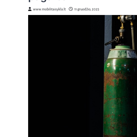
www.mobilitaisykla.lt
11 gruodžio, 2025