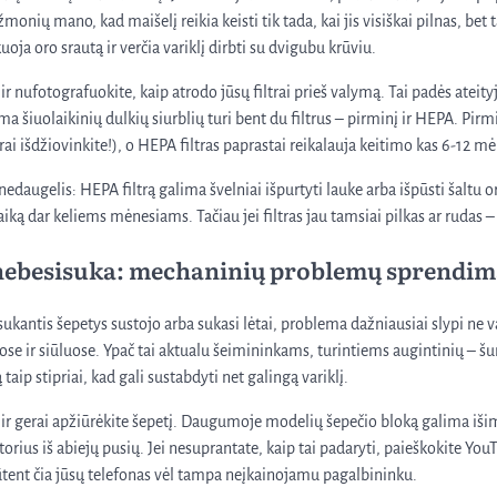
monių mano, kad maišelį reikia keisti tik tada, kai jis visiškai pilnas, bet t
uoja oro srautą ir verčia variklį dirbti su dvigubu krūviu.
r nufotografuokite, kaip atrodo jūsų filtrai prieš valymą. Tai padės ateityje
ma šiuolaikinių dulkių siurblių turi bent du filtrus – pirminį ir HEPA. Pirm
ai išdžiovinkite!), o HEPA filtras paprastai reikalauja keitimo kas 6-12 m
nedaugelis: HEPA filtrą galima švelniai išpurtyti lauke arba išpūsti šaltu o
aiką dar keliems mėnesiams. Tačiau jei filtras jau tamsiai pilkas ar rudas – 
 nebesisuka: mechaninių problemų sprendim
sukantis šepetys sustojo arba sukasi lėtai, problema dažniausiai slypi ne va
se ir siūluose. Ypač tai aktualu šeimininkams, turintiems augintinių – šu
taip stipriai, kad gali sustabdyti net galingą variklį.
į ir gerai apžiūrėkite šepetį. Daugumoje modelių šepečio bloką galima išim
torius iš abiejų pusių. Jei nesuprantate, kaip tai padaryti, paieškokite You
ent čia jūsų telefonas vėl tampa neįkainojamu pagalbininku.