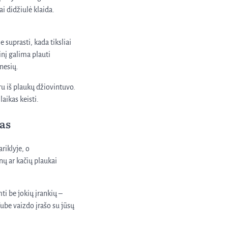
ai didžiulė klaida.
 suprasti, kada tiksliai
inį galima plauti
ėnesių.
ru iš plaukų džiovintuvo.
laikas keisti.
as
riklyje, o
nų ar kačių plaukai
ti be jokių įrankių –
Tube vaizdo įrašo su jūsų