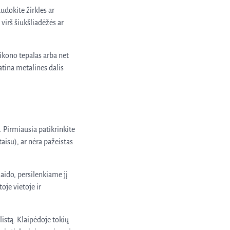
udokite žirkles ar
virš šiukšliadėžės ar
ilikono tepalas arba net
atina metalines dalis
. Pirmiausia patikrinkite
taisu), ar nėra pažeistas
aido, persilenkiame jį
oje vietoje ir
alistą. Klaipėdoje tokių