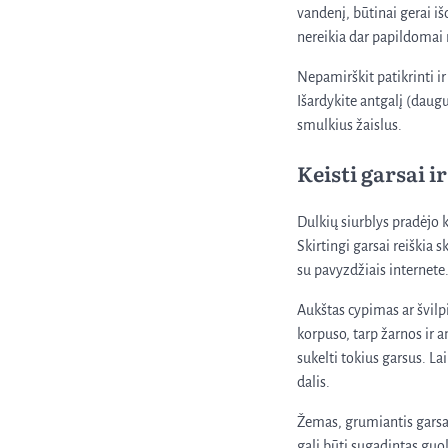
vandenį, būtinai gerai i
nereikia dar papildomai r
Nepamirškit patikrinti ir 
Išardykite antgalį (daugu
smulkius žaislus.
Keisti garsai i
Dulkių siurblys pradėjo k
Skirtingi garsai reiškia s
su pavyzdžiais internete
Aukštas cypimas ar švilpi
korpuso, tarp žarnos ir a
sukelti tokius garsus. La
dalis.
Žemas, grumiantis garsas g
gali būti sugadintas guol