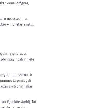
 pakankamai drėgnas,
itai ir nepastebimai.
lobių – monetas, sagtis,
negalima ignoruoti.
izdo įrašą ir palyginkite
ungtis – tarp žarnos ir
 guminės tarpinės gali
 užsisakyti originalias
ant išjunkite siurblį. Tai
specialisto pagalbos.