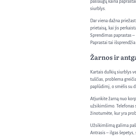
paslaugų kaina paprastai
siurblys.
Dar viena dažna priežast
prietaisą, kai jis perkaist
Sprendimas paprastas – iš
Paprastai tai išsprendži
Žarnos ir antga
Kartais dulkių siurblys ve
tuščias, problema greičia
paplūdimį, o smėlis su 
Atjunkite žarną nuo korpus
užsikimšimo. Telefonas su
žinotumėte, kur yra pro
Užsikimšimą galima pašali
Antrasis – ilgas šepetys,