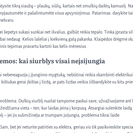
tysite tikrą siaubą – plaukų, siūlų, kartais net smulkių daiktų kamuolį. Na
erpjautumėte ir pašalintumėte visus apvyniojimus. Patarimas: darykite tai 
 nešvaru.
jei šepetys sukasi sunkiai net išvalius, galbūt reikia tepalo. Tinka įprasta s
ai nedaug. Kelios lašeliai į kiekvieną galą pakanka. Klaipėdos drėgmė sk
ktinis tepimas pravartu kartoti kas kelis mėnesius.
emos: kai siurblys visai neįsijungia
kai nebereaguoja į įjungimo mygtuką, nebūtinai reikia skambinti elektrikui
kištukas gerai įkištas į lizdą, ar pats lizdas veikia (išbandykite su kitu prie
problema. Dulkių siurblį nuolat tampome paskui save, užvažiuojame ant l
eidžiama vieta – ten, kur laidas įeina į korpusą. Atsargiai sulenkite laidą t
lį – jei jis sušmižinėja ar trumpam įsijungia, problema tikrai laide.
am, bet jei neturite patirties su elektra, geriau vis tik pasikvieskite speci