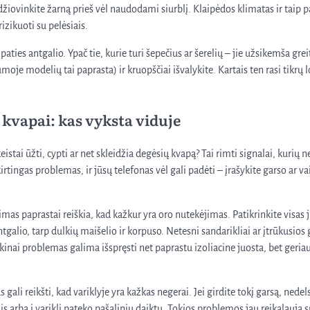
šdžiovinkite žarną prieš vėl naudodami siurblį. Klaipėdos klimatas ir taip
izikuoti su pelėsiais.
paties antgalio. Ypač tie, kurie turi šepečius ar šerelių – jie užsikemša gre
moje modelių tai paprasta) ir kruopščiai išvalykite. Kartais ten rasi tikrų 
r kvapai: kas vyksta viduje
eistai ūžti, cypti ar net skleidžia degėsių kvapą? Tai rimti signalai, kurių 
kirtingas problemas, ir jūsų telefonas vėl gali padėti – įrašykite garso ar va
.
mas paprastai reiškia, kad kažkur yra oro nutekėjimas. Patikrinkite visas j
ntgalio, tarp dulkių maišelio ir korpuso. Netesni sandarikliai ar įtrūkusios
ikinai problemas galima išspręsti net paprastu izoliacine juosta, bet geriau
ali reikšti, kad variklyje yra kažkas negerai. Jei girdite tokį garsą, nedelsi
is arba į variklį pateko pašalinių daiktų. Tokios problemos jau reikalauja 