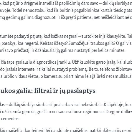
no, kad pajūrio drėgmė ir smėlis iš paplūdimių daro savo – dulkių siurbly
tuvoje. Todėl nenuostabu, kad šis buitinis pagalbininkas kartais tiesiog a
mą gedimų galima diagnozuoti ir išspręsti patiems, net neišleidžiant nė
tumėte padaryti pajutę, kad kažkas negerai – sustokite ir įsiklausykite. Ta
 pasakys, kas negerai. Keistas ūžesys? Sumažėjusi traukos galia? O gal vis
 savo priežastį, ir dažniausiai ją galima nustatyti per kelias minutes.
čia taps geriausiu diagnostikos įrankiu. Užfiksuokite garso įrašą, kai siurb
do įrašais internete ir tiksliai nustatyti problemą. Be to, telefono žibintuvė
 siurblio vidaus vietas, o kamera su priartinimu leis įžiūrėti net smulkiaus
ukos galia: filtrai ir jų paslaptys
as – dulkių siurblys siurbia silpnai arba visai nebesiurbia. Klaipėdoje, k
trai užsikemša gerokai greičiau nei sausesniuose regionuose. Drėgmė dulke
si cementas.
kių maišelį ar konteinerį. Jei naudojate maišelius, patikrinkite, ar jis nepri