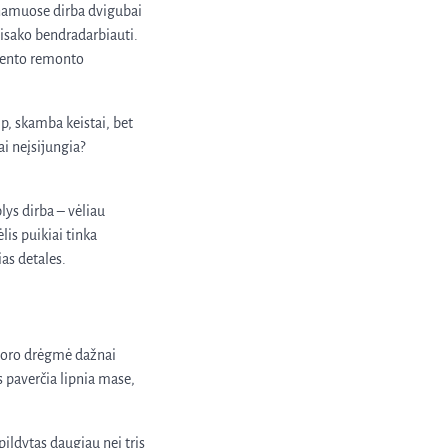
s namuose dirba dvigubai
tsisako bendradarbiauti.
 cento remonto
ip, skamba keistai, bet
ai neįsijungia?
lys dirba – vėliau
lis puikiai tinka
ias detales.
ur oro drėgmė dažnai
s paverčia lipnia mase,
pildytas daugiau nei tris