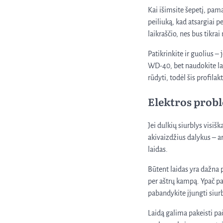
Kai išimsite šepetį, pama
peiliuką, kad atsargiai p
laikraščio, nes bus tikrai
Patikrinkite ir guolius – 
WD-40, bet naudokite lab
rūdyti, todėl šis profila
Elektros probl
Jei dulkių siurblys visiš
akivaizdžius dalykus – ar 
laidas.
Būtent laidas yra dažna 
per aštrų kampą. Ypač paž
pabandykite įjungti siurb
Laidą galima pakeisti pači