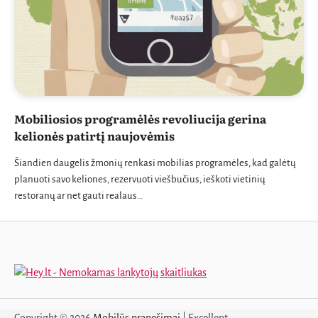
Mobiliosios programėlės revoliucija gerina
kelionės patirtį naujovėmis
Šiandien daugelis žmonių renkasi mobilias programėles, kad galėtų
planuoti savo keliones, rezervuoti viešbučius, ieškoti vietinių
restoranų ar net gauti realaus…
Copyright © 2026
Mobilūs pranešimai
| Excellent