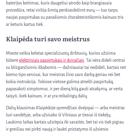
baterijos keitimas, kuris daugeliui atrodo kaip brangiausia
procedūra, retai viršija šimtą penkiasdešimt eurų — tuo tarpu
naujas paspirtukas su panašiomis charakteristikomis kainuos tris
ar keturis kartus tiek.
Klaipėda turi savo meistrus
Mieste veikia keletas specializuotų dirbtuvių, kurios užsiima
būtent
elektriniais paspirtukais ir dviračiais
. Tai nėra dideli centrai
su blizgančiomis iškabomis — dažniausiai tai nedideli, kartais net
kiemo tipo servisai, kur meistras žino savo darbą geriau nei bet
kokia instrukcija. Tokiose vietose galima atnešti paspirtuką,
papasakoti simptomus, ir per dieną kitą gauti atsakymą: ar verta
taisyti, kiek kainuos, ir ar yra reikalingų dalių.
Dalių klausimas Klaipėdoje sprendžiasi dvejopai — arba meistras
turi sandėlyje, arba užsisako iš Vilniaus ar tiesiai iš tiekėjų.
Laukimo laikas kartais užsitęsia iki savaitės, bet tai vis tiek pigiau
ir greičiau nei pirkti naują ir laukti pristatymo iš užsienio