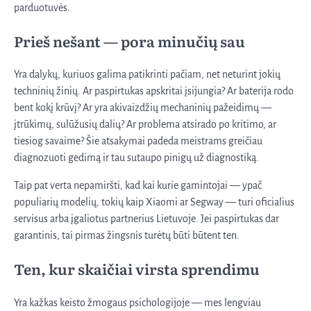
parduotuvės.
Prieš nešant — pora minučių sau
Yra dalykų, kuriuos galima patikrinti pačiam, net neturint jokių
techninių žinių. Ar paspirtukas apskritai įsijungia? Ar baterija rodo
bent kokį krūvį? Ar yra akivaizdžių mechaninių pažeidimų —
įtrūkimų, sulūžusių dalių? Ar problema atsirado po kritimo, ar
tiesiog savaime? Šie atsakymai padeda meistrams greičiau
diagnozuoti gedimą ir tau sutaupo pinigų už diagnostiką.
Taip pat verta nepamiršti, kad kai kurie gamintojai — ypač
populiarių modelių, tokių kaip Xiaomi ar Segway — turi oficialius
servisus arba įgaliotus partnerius Lietuvoje. Jei paspirtukas dar
garantinis, tai pirmas žingsnis turėtų būti būtent ten.
Ten, kur skaičiai virsta sprendimu
Yra kažkas keisto žmogaus psichologijoje — mes lengviau