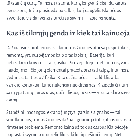
tūkstančių eurų. Tai nėra ta suma, kurią lengva išleisti du kartus
per sezoną. Ir čia prasideda pokalbis, kurį daugelis Klaipėdos
gyventojų vis dar vengia turėti su savimi — apie remontą.
Kas iš tikrųjų genda ir kiek tai kainuoja
Dažniausios problemos, su kuriomis žmonės atneša paspirtukus į
remontą, yra nuspėjamos kaip oras lapkritį. Baterija, kuri
nebesilaiko krūvio — tai klasika. Po dvejų trejų metų intensyvaus
naudojimo ličio jonų elementai pradeda prarasti talpą, ir tai nėra
gedimas, tai tiesiog fizika. Kita dažna bėda — valdiklis arba
variklio kontaktai, kurie nukenčia nuo drėgmės. Klaipėda čia turi
savų ypatumų: jūros oras, dažni lietūs, rūkas — visa tai daro savo
darbą.
Stabdžiai, padangos, ekrano jungtys, garsinis signalas — tai
smulkmenos, kurias žmonės dažnai ignoruoja tol, kol jos nevirsta
rimtesne problema. Remonto kaina už tokius darbus Klaipėdoje
paprastai svyruoja nuo keliolikos iki kelių dešimčių eurų. Net