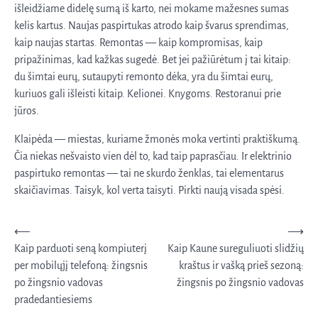
išleidžiame didelę sumą iš karto, nei mokame mažesnes sumas
kelis kartus. Naujas paspirtukas atrodo kaip švarus sprendimas,
kaip naujas startas. Remontas — kaip kompromisas, kaip
pripažinimas, kad kažkas sugedė. Bet jei pažiūrėtum į tai kitaip:
du šimtai eurų, sutaupyti remonto dėka, yra du šimtai eurų,
kuriuos gali išleisti kitaip. Kelionei. Knygoms. Restoranui prie
jūros.
Klaipėda — miestas, kuriame žmonės moka vertinti praktiškumą.
Čia niekas nešvaisto vien dėl to, kad taip paprasčiau. Ir elektrinio
paspirtuko remontas — tai ne skurdo ženklas, tai elementarus
skaičiavimas. Taisyk, kol verta taisyti. Pirkti naują visada spėsi.
Navigacija
⟵
⟶
Kaip parduoti seną kompiuterį
Kaip Kaune sureguliuoti slidžių
tarp
per mobilųjį telefoną: žingsnis
kraštus ir vašką prieš sezoną:
įrašų
po žingsnio vadovas
žingsnis po žingsnio vadovas
pradedantiesiems