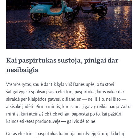
Kai paspirtukas sustoja, pinigai dar
nesibaigia
Vasaros rytas, saulė dar tik kyla virš Danės upės, o tu stovi
šaligatvyje ir spoksai į savo elektrinį paspirtuką, kuris vakar dar
skraidė per Klaipėdos gatves, o šiandien — nei iš šio, nei iš to —
atsisakė judėti. Pirma mintis, kuri šauna į galvą: reikia naujo. Antra
mintis, kuri ateina šiek tiek vėliau, paprastai po to, kai pažiūri
kainos etiketes parduotuvėje — gal vis dėlto ne.
Geras elektrinis paspirtukas kainuoja nuo dviejų šimtų iki kelių