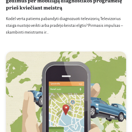
gedimus per mobiliąją diagnostikos programėlę
prieš kviečiant meistrą
Kodėl verta patiems pabandyti diagnozuoti televizorių Televizorius
staiga nustojo veikti arba pradėjo keistai elgtis? Pirmasis impulsas –
skambinti meistrams ir…