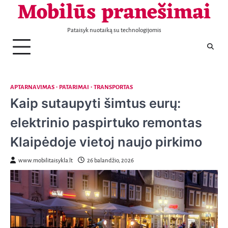
Mobilūs pranešimai
Telefonai
Patarimai
Naujienos
Aptarnavimas
Laisvalaikis
Nekilnojamas
Sportas
Sveikata
Transportas
Verslas
KONTAKTAI
Skip
turtas
to
content
Pataisyk nuotaiką su technologijomis
APTARNAVIMAS
PATARIMAI
TRANSPORTAS
Kaip sutaupyti šimtus eurų:
elektrinio paspirtuko remontas
Klaipėdoje vietoj naujo pirkimo
www.mobilitaisykla.lt
26 balandžio, 2026