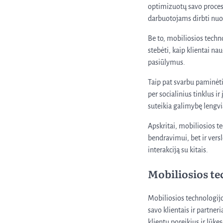
optimizuotų savo proces
darbuotojams dirbti nuo
Be to, mobiliosios techn
stebėti, kaip klientai na
pasiūlymus.
Taip pat svarbu paminėti
per socialinius tinklus i
suteikia galimybę lengvi
Apskritai, mobiliosios t
bendravimui, bet ir versl
interakciją su kitais.
Mobiliosios tec
Mobiliosios technologij
savo klientais ir partneri
klientų poreikius ir lūke