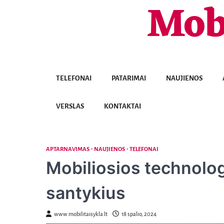
Mob
Skip
to
content
TELEFONAI
PATARIMAI
NAUJIENOS
VERSLAS
KONTAKTAI
APTARNAVIMAS
NAUJIENOS
TELEFONAI
Mobiliosios technologi
santykius
www.mobilitaisykla.lt
18 spalio, 2024