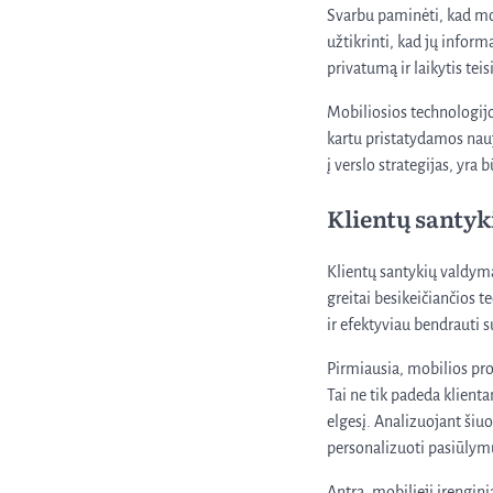
Svarbu paminėti, kad mob
užtikrinti, kad jų inform
privatumą ir laikytis te
Mobiliosios technologijo
kartu pristatydamos nauj
į verslo strategijas, yra
Klientų santy
Klientų santykių valdym
greitai besikeičiančios t
ir efektyviau bendrauti s
Pirmiausia, mobilios pro
Tai ne tik padeda klient
elgesį. Analizuojant šiu
personalizuoti pasiūlym
Antra, mobilieji įrengini