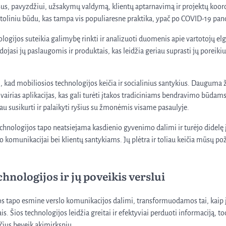
us, pavyzdžiui, užsakymų valdymą, klientų aptarnavimą ir projektų koord
toliniu būdu, kas tampa vis populiaresne praktika, ypač po COVID-19 pa
ologijos suteikia galimybę rinkti ir analizuoti duomenis apie vartotojų el
udojasi jų paslaugomis ir produktais, kas leidžia geriau suprasti jų poreikius
, kad mobiliosios technologijos keičia ir socialinius santykius. Daugum
r įvairias aplikacijas, kas gali turėti įtakos tradiciniams bendravimo būdam
au susikurti ir palaikyti ryšius su žmonėmis visame pasaulyje.
echnologijos tapo neatsiejama kasdienio gyvenimo dalimi ir turėjo didelę
o komunikacijai bei klientų santykiams. Jų plėtra ir toliau keičia mūsų pož
hnologijos ir jų poveikis verslui
os tapo esmine verslo komunikacijos dalimi, transformuodamos tai, kaip
ais. Šios technologijos leidžia greitai ir efektyviai perduoti informaciją, tod
sčius beveik akimirksniu.