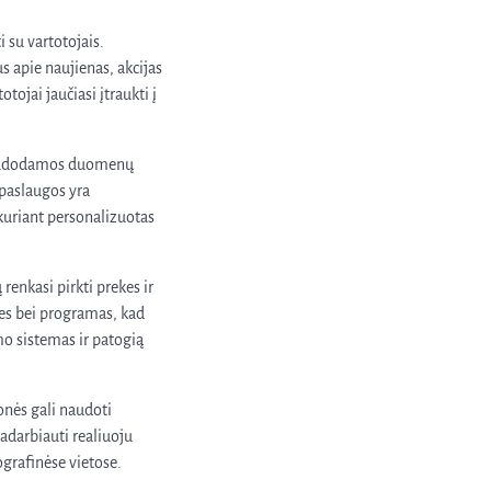
 su vartotojais.
s apie naujienas, akcijas
otojai jaučiasi įtraukti į
 Naudodamos duomenų
 paslaugos yra
 kuriant personalizuotas
enkasi pirkti prekes ir
ines bei programas, kad
o sistemas ir patogią
onės gali naudoti
adarbiauti realiuoju
ografinėse vietose.