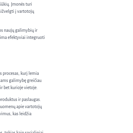
šūkių. Įmonės turi
ižvelgti į vartotojų
os naujų galimybių ir
ima efektyviai integruoti
 procesas, kurį lemia
rslams galimybę greičiau
r bet kurioje vietoje.
produktus ir paslaugas.
 duomenų apie vartotojų
vimus, kas leidžia
s, tokias kaip socialiniai