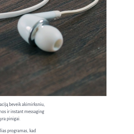
aciją beveik akimirksniu,
rmos ir instant messaging
yra pinigai.
ilias programas, kad