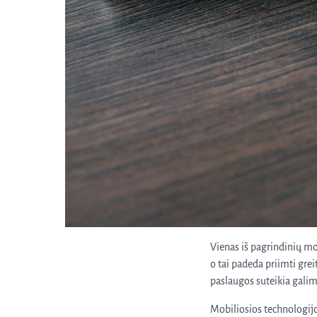
Vienas iš pagrindinių mo
o tai padeda priimti gre
paslaugos suteikia galimy
Mobiliosios technologij