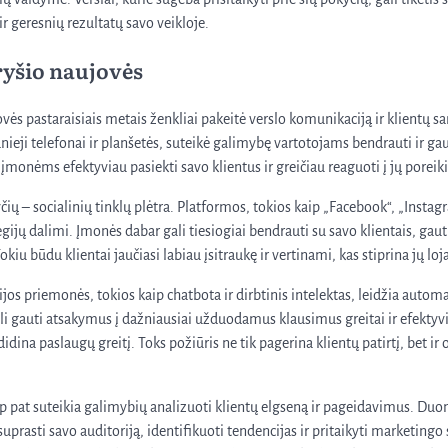
r geresnių rezultatų savo veikloje.
ryšio naujovės
vės pastaraisiais metais ženkliai pakeitė verslo komunikaciją ir klientų s
nieji telefonai ir planšetės, suteikė galimybę vartotojams bendrauti ir gau
o įmonėms efektyviau pasiekti savo klientus ir greičiau reaguoti į jų poreik
čių – socialinių tinklų plėtra. Platformos, tokios kaip „Facebook“, „Instagr
gijų dalimi. Įmonės dabar gali tiesiogiai bendrauti su savo klientais, gauti
okiu būdu klientai jaučiasi labiau įsitraukę ir vertinami, kas stiprina jų lo
os priemonės, tokios kaip chatbota ir dirbtinis intelektas, leidžia automa
li gauti atsakymus į dažniausiai užduodamus klausimus greitai ir efektyvi
idina paslaugų greitį. Toks požiūris ne tik pagerina klientų patirtį, bet ir
p pat suteikia galimybių analizuoti klientų elgseną ir pageidavimus. Duo
prasti savo auditoriją, identifikuoti tendencijas ir pritaikyti marketingo 