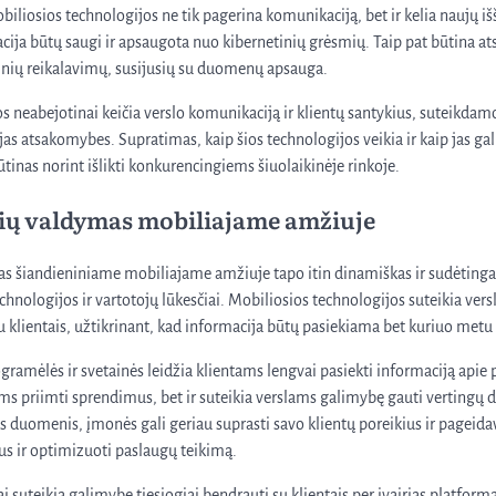
iliosios technologijos ne tik pagerina komunikaciją, bet ir kelia naujų iš
acija būtų saugi ir apsaugota nuo kibernetinių grėsmių. Taip pat būtina ats
isinių reikalavimų, susijusių su duomenų apsauga.
s neabejotinai keičia verslo komunikaciją ir klientų santykius, suteikdam
as atsakomybes. Supratimas, kaip šios technologijos veikia ir kaip jas gal
 būtinas norint išlikti konkurencingiems šiuolaikinėje rinkoje.
kių valdymas mobiliajame amžiuje
as šiandieniniame mobiliajame amžiuje tapo itin dinamiškas ir sudėtingas
echnologijos ir vartotojų lūkesčiai. Mobiliosios technologijos suteikia ve
u klientais, užtikrinant, kad informacija būtų pasiekiama bet kuriuo metu i
gramėlės ir svetainės leidžia klientams lengvai pasiekti informaciją apie 
ams priimti sprendimus, bet ir suteikia verslams galimybę gauti vertingų
os duomenis, įmonės gali geriau suprasti savo klientų poreikius ir pageida
us ir optimizuoti paslaugų teikimą.
ai suteikia galimybę tiesiogiai bendrauti su klientais per įvairias platforma