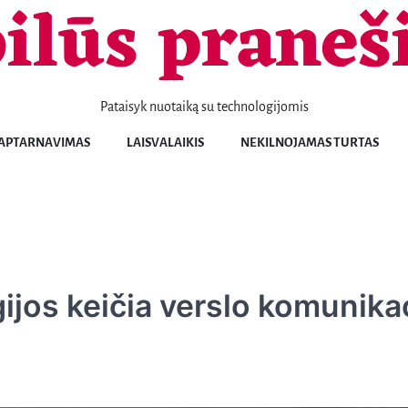
ilūs praneš
Pataisyk nuotaiką su technologijomis
Telefonai
Patarimai
Naujienos
Aptarnavimas
Laisvalaikis
Nekilnojamas
Sportas
Sveikata
Transportas
Verslas
KONTAKTAI
APTARNAVIMAS
LAISVALAIKIS
NEKILNOJAMAS TURTAS
turtas
jos keičia verslo komunikaci