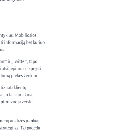
antykius. Mobiliosios
ti informaciją bet kuriuo
ius.
am“ ir „Twitter“, tapo
 atsiliepimus ir spręsti
jalumą prekės ženklui.
tizuoti klientų
ai, o tai sumažina
 optimizuoja verslo
menų analizės įrankiai
strategijas. Tai padeda