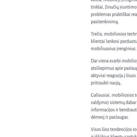
tinklai, žinučių siuntimo
problemas praktiškai reali
pasitenkinimą.
Trečia, mobiliosios tech
klientai lankosi parduotu
mobiliuosius įrenginius. 
Dar viena svarbi mobilioj
atsiliepimus apie paslau
aktyviai reaguoja į šiuos
pritraukti naujų.
Galiausiai, mobiliosios 
valdymo) sistemų dabar y
informacijos ir bendrauti
dėmesį ir paslaugas.
Visos šios tendencijos r
ir iššūkius klientų santy