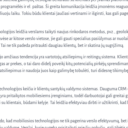
 programėlės ir el. paštas. Ši greita komunikacija leidžia įmonėms reaguoti
uoju laiku. Tokiu būdu klientai jaučiasi vertinami ir išgirsti, kas gali page
nologijos leidžia verslams taikyti naujus rinkodaros metodus, pvz., geolok
vėse ar kitose verslo vietose, jie gali gauti specialius pasiūlymus ar nuolai
Tai ne tik padeda pritraukti daugiau klientų, bet ir skatina jų sugrįžimą.
o amžiaus tendencija yra vartotojų atsiliepimų ir reitingų sistema. Klientai
gas ar prekes, o tai daro didelį poveikį kitų potencialių pirkėjų sprendim
 atsiliepimus ir naudoja juos kaip galimybę tobulėti, turi didesnę tikimybę 
technologijos keičia ir klientų santykių valdymo sistemas. Dauguma CRM 
ra pritaikytos mobiliesiems įrenginiams, todėl darbuotojai gali greitai ga
 su klientais, būdami kelyje. Tai leidžia efektyviau dirbti ir užtikrinti, kad
odo, kad mobiliosios technologijos ne tik pagerina verslo efektyvumą, bet 
kių valdyme. Verslai, kurie sugeba prisitaikyti prie šių pokyčių, gali tikėti