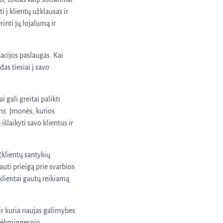
 į klientų užklausas ir
rinti jų lojalumą ir
acijos paslaugas. Kai
das tiesiai į savo
 gali greitai palikti
ams. Įmonės, kurios
išlaikyti savo klientus ir
(klientų santykių
uti prieigą prie svarbios
 klientai gautų reikiamą
ir kuria naujas galimybes
s sėkmingesnio