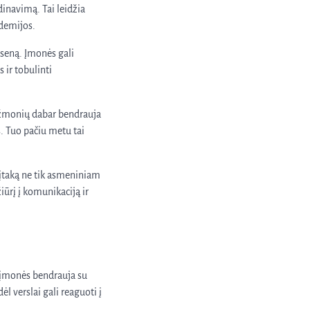
inavimą. Tai leidžia
ndemijos.
gseną. Įmonės gali
 ir tobulinti
a žmonių dabar bendrauja
s. Tuo pačiu metu tai
 įtaką ne tik asmeniniam
iūrį į komunikaciją ir
 įmonės bendrauja su
ėl verslai gali reaguoti į