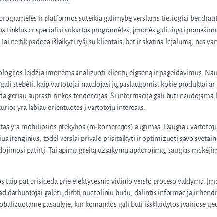
programėlės ir platformos suteikia galimybę verslams tiesiogiai bendrauti
us tinklus ar specialiai sukurtas programėles, įmonės gali siųsti pranešimu
Tai ne tik padeda išlaikyti ryšį su klientais, bet ir skatina lojalumą, nes vart
nologijos leidžia įmonėms analizuoti klientų elgseną ir pageidavimus.
i gali stebėti, kaip vartotojai naudojasi jų paslaugomis, kokie produktai ar
eda geriau suprasti rinkos tendencijas. Ši informacija gali būti naudojama
urios yra labiau orientuotos į vartotojų interesus.
tas yra mobiliosios prekybos (m-komercijos) augimas. Daugiau vartotojų r
s įrenginius, todėl verslai privalo prisitaikyti ir optimizuoti savo sveta
udojimosi patirtį. Tai apima greitą užsakymų apdorojimą, saugias mokėjim
s taip pat prisideda prie efektyvesnio vidinio verslo proceso valdymo. Įm
d darbuotojai galėtų dirbti nuotoliniu būdu, dalintis informacija ir bendr
globalizuotame pasaulyje, kur komandos gali būti išsklaidytos įvairiose ge