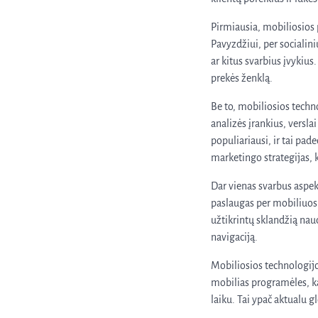
Pirmiausia, mobiliosios 
Pavyzdžiui, per socialini
ar kitus svarbius įvykius. 
prekės ženklą.
Be to, mobiliosios tech
analizės įrankius, versla
populiariausi, ir tai pad
marketingo strategijas, k
Dar vienas svarbus aspek
paslaugas per mobiliuosiu
užtikrintų sklandžią na
navigaciją.
Mobiliosios technologijo
mobilias programėles, ka
laiku. Tai ypač aktualu 