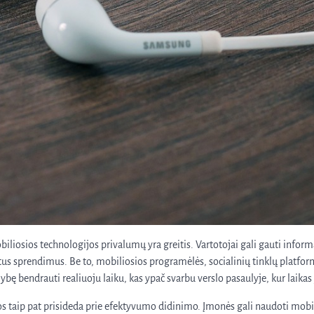
biliosios technologijos privalumų yra greitis. Vartotojai gali gauti inform
itus sprendimus. Be to, mobiliosios programėlės, socialinių tinklų platfo
bę bendrauti realiuoju laiku, kas ypač svarbu verslo pasaulyje, kur laikas 
os taip pat prisideda prie efektyvumo didinimo. Įmonės gali naudoti mob