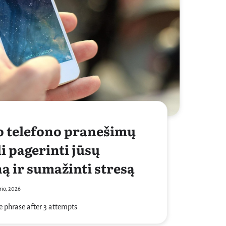
o telefono pranešimų
i pagerinti jūsų
 ir sumažinti stresą
rio, 2026
e phrase after 3 attempts