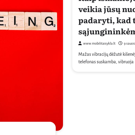
veikia jūsų nuo
padaryti, kad 
sąjungininkė
www.mobilitaisykla.lt
9 sausi
Mažas vibracijų dėžutė kišenėj
telefonas suskamba, vibruoja 