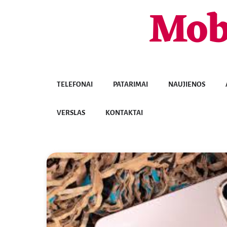
Mob
Skip
to
content
TELEFONAI
PATARIMAI
NAUJIENOS
VERSLAS
KONTAKTAI