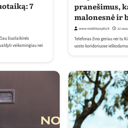
uotaiką: 7
pranešimus, k
malonesnė ir b
www.mobilitaisykla.lt
22 vasa
čiau šiuolaikinės
Telefonas žino geriau nei tu K
 valdyti veiksmingiau nei
uosto koridoriuose ieškodamas