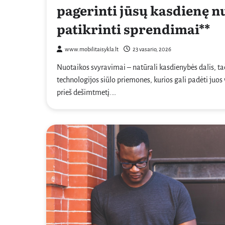
pagerinti jūsų kasdienę n
patikrinti sprendimai**
www.mobilitaisykla.lt
23 vasario, 2026
Nuotaikos svyravimai – natūrali kasdienybės dalis, ta
technologijos siūlo priemones, kurios gali padėti juos
prieš dešimtmetį.…