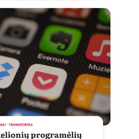
NAI
TRANSPORTAS
kelionių programėlių