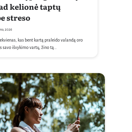
ad kelionė taptų
e streso
rio, 2026
iekvienas, kas bent kartą praleido valandą oro
 savo išvykimo vartų, žino tą…