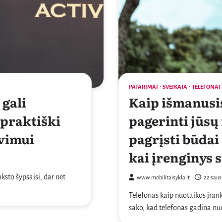
PATARIMAI
SVEIKATA
TELEFONAI
 gali
Kaip išmanusis
 praktiški
pagerinti jūsų
vimui
pagrįsti būdai 
kai įrenginys 
nksto šypsaisi, dar net
www.mobilitaisykla.lt
22 saus
Telefonas kaip nuotaikos įrank
sako, kad telefonas gadina nu