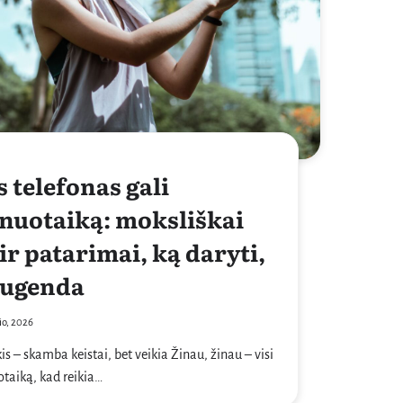
 telefonas gali
 nuotaiką: moksliškai
ir patarimai, ką daryti,
sugenda
io, 2026
is – skamba keistai, bet veikia Žinau, žinau – visi
otaiką, kad reikia…