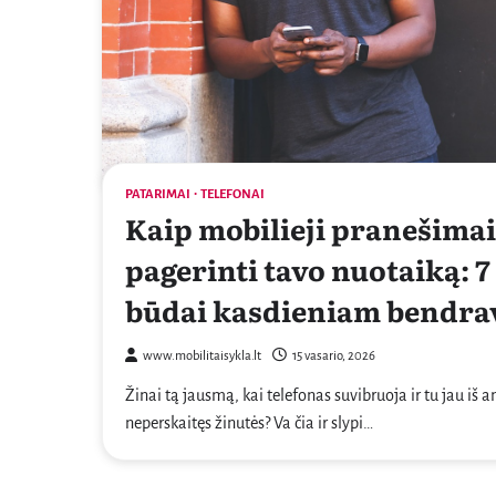
PATARIMAI
TELEFONAI
Kaip mobilieji pranešimai
pagerinti tavo nuotaiką: 7
būdai kasdieniam bendra
www.mobilitaisykla.lt
15 vasario, 2026
Žinai tą jausmą, kai telefonas suvibruoja ir tu jau iš a
neperskaitęs žinutės? Va čia ir slypi…