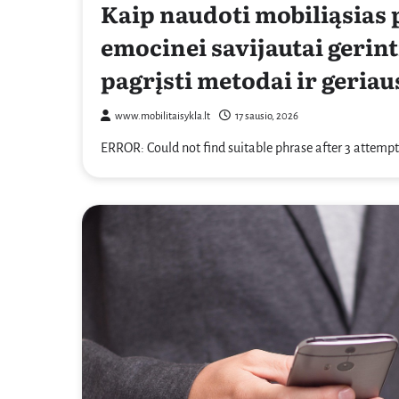
Kaip naudoti mobiliąsias
emocinei savijautai gerin
pagrįsti metodai ir geriau
www.mobilitaisykla.lt
17 sausio, 2026
ERROR: Could not find suitable phrase after 3 attempt