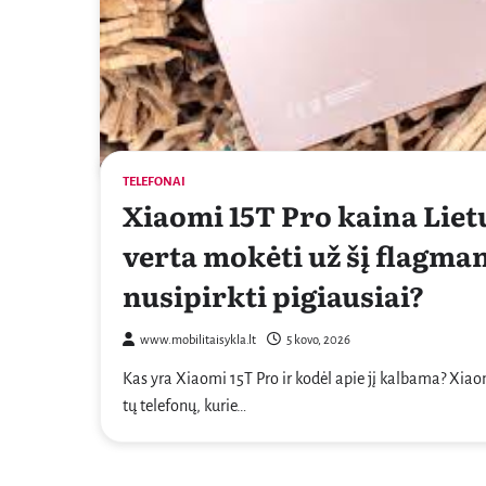
TELEFONAI
Xiaomi 15T Pro kaina Liet
verta mokėti už šį flagmaną
nusipirkti pigiausiai?
www.mobilitaisykla.lt
5 kovo, 2026
Kas yra Xiaomi 15T Pro ir kodėl apie jį kalbama? Xiaom
tų telefonų, kurie…