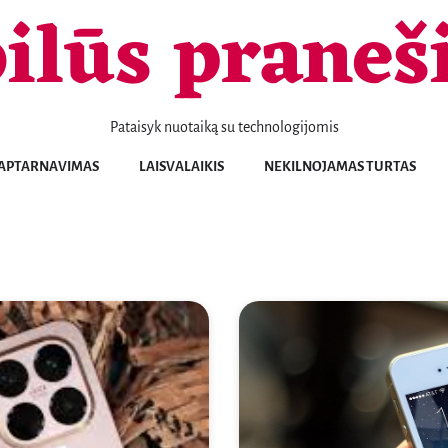
ilūs praneš
Pataisyk nuotaiką su technologijomis
Telefonai
Patarimai
Naujienos
Aptarnavimas
Laisvalaikis
Nekilnojamas
Sportas
Sveikata
Transportas
Verslas
KONTAKTAI
APTARNAVIMAS
LAISVALAIKIS
NEKILNOJAMAS TURTAS
turtas