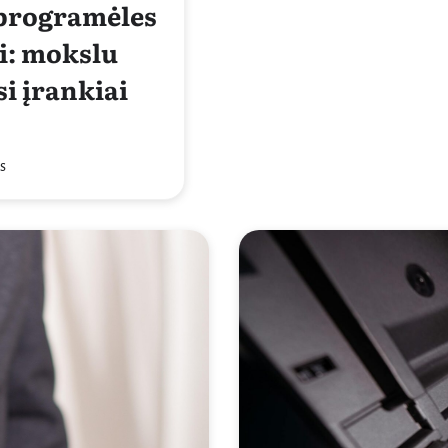
 programėles
ti: mokslu
si įrankiai
s