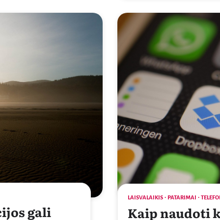
LAISVALAIKIS
PATARIMAI
TELEFO
ijos gali
Kaip naudoti 