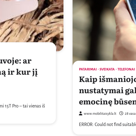
uvoje: ar
 ir kur jį
PATARIMAI
SVEIKATA
TELEFONAI
Kaip išmanioj
nustatymai gal
emocinę būseną
i 15T Pro – tai vienas iš
www.mobilitaisykla.lt
28 vasa
ERROR: Could not find suitabl