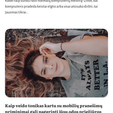
Kodėl taip sunku rasti normalų kompiuterių meistrą? Žinot, kai
kompiuteris pradeda keistai elgtis arba visai atsisako dirbti, tai
jausmas tikrai…
Kaip veido tonikas kartu su mobilių pranešimų
priminimai gali pagerinti jūsų odos priežiūros