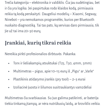
Trečia kategorija – elektronika ir valdiklis. Čia jau sudėtingiau, bet
ir čia yra logika. Jei paspirtukas rodo klaidos kodą, pirmiausia
reikia tą kodą perskaityti. Daugeliui modelių – Xiaomi, Segway,
Ninebot – yra nemokamos programėlės, kurios per Bluetooth
nuskaito diagnostiką. Tai tas pats, ką servisas daro pirmiausia, tik
jie už tai ima 20–30 eurų.
Įrankiai, kurių tikrai reikia
Nereikia pirkti profesionalios dirbtuvės. Pakanka:
Torx ir šešiakampių atsuktukai (T25, T30, 4mm, 5mm)
Multimetras – pigus, apie 10–15 eurų iš „Pigu” ar „Varle”
Plastikinis atidarymo įrankis (pry tool) – 2–3 eurai
Izoliacinė juosta ir šilumos susitraukiantys vamzdeliai
Multimetras čia svarbiausias. Su juo galima patikrinti, ar baterija
tiekia tinkamą įtampą, ar nėra nutrūkusių laidų, ar kroviklis veikia.