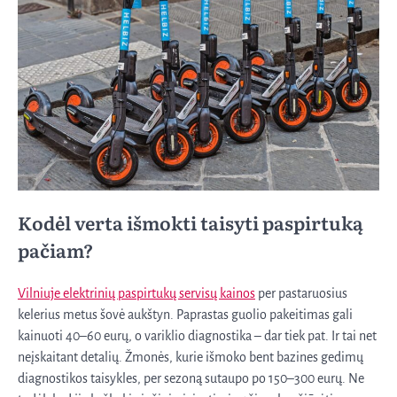
Kodėl verta išmokti taisyti paspirtuką
pačiam?
Vilniuje elektrinių paspirtukų servisų kainos
per pastaruosius
kelerius metus šovė aukštyn. Paprastas guolio pakeitimas gali
kainuoti 40–60 eurų, o variklio diagnostika – dar tiek pat. Ir tai net
neįskaitant detalių. Žmonės, kurie išmoko bent bazines gedimų
diagnostikos taisykles, per sezoną sutaupo po 150–300 eurų. Ne