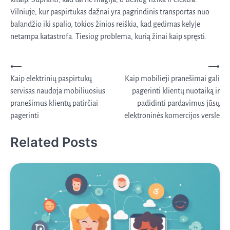
Vilniuje, kur paspirtukas dažnai yra pagrindinis transportas nuo
balandžio iki spalio, tokios žinios reiškia, kad gedimas kelyje
netampa katastrofa. Tiesiog problema, kurią žinai kaip spręsti.
Navigacija
⟵
⟶
Kaip elektrinių paspirtukų
Kaip mobilieji pranešimai gali
tarp
servisas naudoja mobiliuosius
pagerinti klientų nuotaiką ir
įrašų
pranešimus klientų patirčiai
padidinti pardavimus jūsų
pagerinti
elektroninės komercijos versle
Related Posts