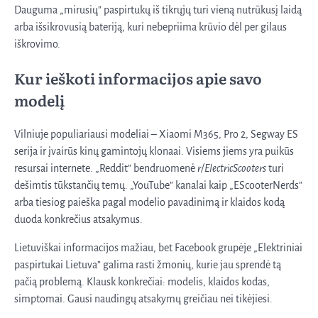
Dauguma „mirusių” paspirtukų iš tikrųjų turi vieną nutrūkusį laidą
arba išsikrovusią bateriją, kuri nebepriima krūvio dėl per gilaus
iškrovimo.
Kur ieškoti informacijos apie savo
modelį
Vilniuje populiariausi modeliai – Xiaomi M365, Pro 2, Segway ES
serija ir įvairūs kinų gamintojų klonaai. Visiems jiems yra puikūs
resursai internete. „Reddit” bendruomenė
r/ElectricScooters
turi
dešimtis tūkstančių temų. „YouTube” kanalai kaip „EScooterNerds”
arba tiesiog paieška pagal modelio pavadinimą ir klaidos kodą
duoda konkrečius atsakymus.
Lietuviškai informacijos mažiau, bet Facebook grupėje „Elektriniai
paspirtukai Lietuva” galima rasti žmonių, kurie jau sprendė tą
pačią problemą. Klausk konkrečiai: modelis, klaidos kodas,
simptomai. Gausi naudingų atsakymų greičiau nei tikėjiesi.