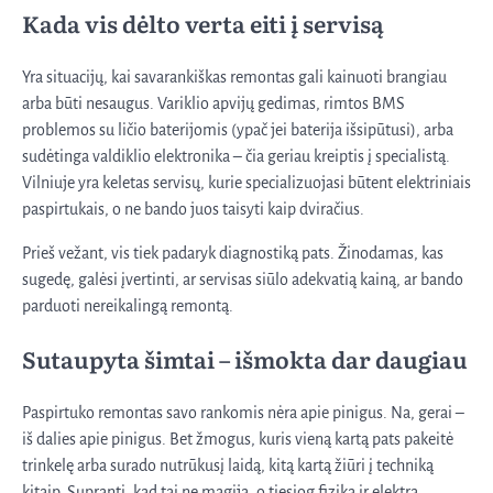
Kada vis dėlto verta eiti į servisą
Yra situacijų, kai savarankiškas remontas gali kainuoti brangiau
arba būti nesaugus. Variklio apvijų gedimas, rimtos BMS
problemos su ličio baterijomis (ypač jei baterija išsipūtusi), arba
sudėtinga valdiklio elektronika – čia geriau kreiptis į specialistą.
Vilniuje yra keletas servisų, kurie specializuojasi būtent elektriniais
paspirtukais, o ne bando juos taisyti kaip dviračius.
Prieš vežant, vis tiek padaryk diagnostiką pats. Žinodamas, kas
sugedę, galėsi įvertinti, ar servisas siūlo adekvatią kainą, ar bando
parduoti nereikalingą remontą.
Sutaupyta šimtai – išmokta dar daugiau
Paspirtuko remontas savo rankomis nėra apie pinigus. Na, gerai –
iš dalies apie pinigus. Bet žmogus, kuris vieną kartą pats pakeitė
trinkelę arba surado nutrūkusį laidą, kitą kartą žiūri į techniką
kitaip. Supranti, kad tai ne magija, o tiesiog fizika ir elektra.