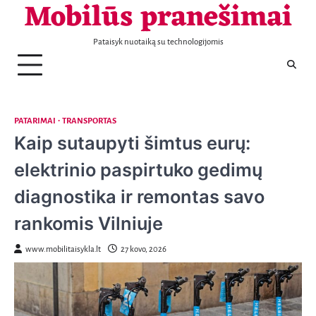
Mobilūs pranešimai
Telefonai
Patarimai
Naujienos
Aptarnavimas
Laisvalaikis
Nekilnojamas
Sportas
Sveikata
Transportas
Verslas
KONTAKTAI
Skip
turtas
to
content
Pataisyk nuotaiką su technologijomis
PATARIMAI
TRANSPORTAS
Kaip sutaupyti šimtus eurų:
elektrinio paspirtuko gedimų
diagnostika ir remontas savo
rankomis Vilniuje
www.mobilitaisykla.lt
27 kovo, 2026