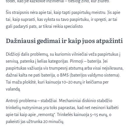
todėl, kad jie kažkokie inžinieriai – tiesiog žino, kur žiūrėti.
Šis straipsnis nėra apie tai, kaip tapti paspirtukų meistru. Jis apie
tai, kaip suprasti, kas vyksta su tavo paspirtuku, ir spręsti, ar tai
gali padaryti pats, ar tikrai reikia specialisto.
Dažniausi gedimai ir kaip juos atpažinti
Didžioji dalis problemų, su kuriomis vilniečiai veža paspirtukus į
servisą, patenka į kelias kategorijas. Pirmoji – baterija. Jei
paspirtukas važiuoja vis trumpesnį atstumą arba visai neįsikrauna,
dažnai kalta ne pati baterija, o BMS (baterijos valdymo sistema).
Tai maža plokštė, kuri kainuoja 10–20 eurų ir keičiama per
valandą.
Antroji problema – stabdžiai. Mechaniniai diskinio stabdžio
trinkelių nutrynimas yra toks paprastas, kad net nesinori kalbėti
apie tai kaip apie „remontą”. Trinkelės kainuoja 5–15 eurų, o
pakeisti jas užtrunka 20 minučių.