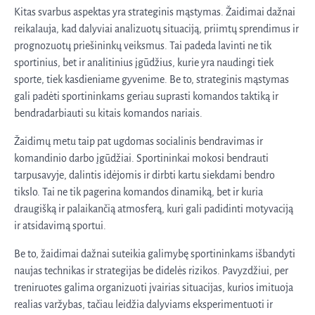
Kitas svarbus aspektas yra strateginis mąstymas. Žaidimai dažnai
reikalauja, kad dalyviai analizuotų situaciją, priimtų sprendimus ir
prognozuotų priešininkų veiksmus. Tai padeda lavinti ne tik
sportinius, bet ir analitinius įgūdžius, kurie yra naudingi tiek
sporte, tiek kasdieniame gyvenime. Be to, strateginis mąstymas
gali padėti sportininkams geriau suprasti komandos taktiką ir
bendradarbiauti su kitais komandos nariais.
Žaidimų metu taip pat ugdomas socialinis bendravimas ir
komandinio darbo įgūdžiai. Sportininkai mokosi bendrauti
tarpusavyje, dalintis idėjomis ir dirbti kartu siekdami bendro
tikslo. Tai ne tik pagerina komandos dinamiką, bet ir kuria
draugišką ir palaikančią atmosferą, kuri gali padidinti motyvaciją
ir atsidavimą sportui.
Be to, žaidimai dažnai suteikia galimybę sportininkams išbandyti
naujas technikas ir strategijas be didelės rizikos. Pavyzdžiui, per
treniruotes galima organizuoti įvairias situacijas, kurios imituoja
realias varžybas, tačiau leidžia dalyviams eksperimentuoti ir