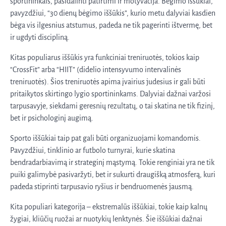
sportininkais, pasidalinti patirtimi ir motyvacija. Bėgimo iššūkiai,
pavyzdžiui, “30 dienų bėgimo iššūkis”, kurio metu dalyviai kasdien
bėga vis ilgesnius atstumus, padeda ne tik pagerinti ištvermę, bet
ir ugdyti discipliną.
Kitas populiarus iššūkis yra funkciniai treniruotės, tokios kaip
“CrossFit” arba “HIIT” (didelio intensyvumo intervalinės
treniruotės). Šios treniruotės apima įvairius judesius ir gali būti
pritaikytos skirtingo lygio sportininkams. Dalyviai dažnai varžosi
tarpusavyje, siekdami geresnių rezultatų, o tai skatina ne tik fizinį,
bet ir psichologinį augimą.
Sporto iššūkiai taip pat gali būti organizuojami komandomis.
Pavyzdžiui, tinklinio ar futbolo turnyrai, kurie skatina
bendradarbiavimą ir strateginį mąstymą. Tokie renginiai yra ne tik
puiki galimybė pasivaržyti, bet ir sukurti draugišką atmosferą, kuri
padeda stiprinti tarpusavio ryšius ir bendruomenės jausmą.
Kita populiari kategorija – ekstremalūs iššūkiai, tokie kaip kalnų
žygiai, kliūčių ruožai ar nuotykių lenktynės. Šie iššūkiai dažnai