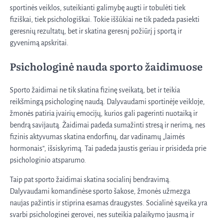
sportinės veiklos, suteikianti galimybę augti ir tobulėti tiek
fiziškai, tiek psichologiškai. Tokie iššūkiai ne tik padeda pasiekti
geresnių rezultatų, bet ir skatina geresnį požiūrį į sportą ir
gyvenimą apskritai.
Psichologinė nauda sporto žaidimuose
Sporto žaidimai ne tik skatina fizinę sveikatą, bet ir teikia
reikšmingą psichologinę naudą. Dalyvaudami sportinėje veikloje,
žmonės patiria įvairių emocijų, kurios gali pagerinti nuotaiką ir
bendrą savijautą. Žaidimai padeda sumažinti stresą ir nerimą, nes
fizinis aktyvumas skatina endorfinų, dar vadinamų „laimės
hormonais”, išsiskyrimą. Tai padeda jaustis geriau ir prisideda prie
psichologinio atsparumo.
Taip pat sporto žaidimai skatina socialinį bendravimą.
Dalyvaudami komandinėse sporto šakose, žmonės užmezga
naujas pažintis ir stiprina esamas draugystes. Socialinė sąveika yra
svarbi psichologinei gerovei, nes suteikia palaikymo jausmą ir