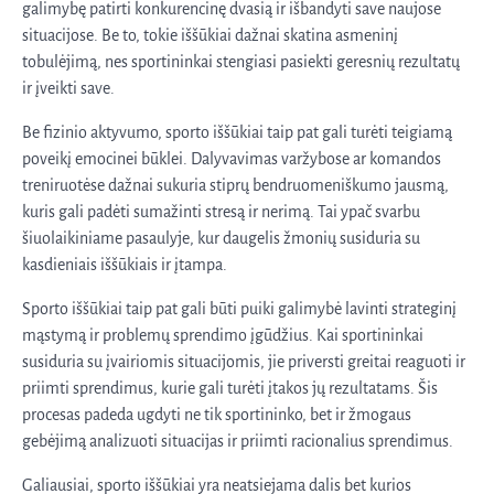
galimybę patirti konkurencinę dvasią ir išbandyti save naujose
situacijose. Be to, tokie iššūkiai dažnai skatina asmeninį
tobulėjimą, nes sportininkai stengiasi pasiekti geresnių rezultatų
ir įveikti save.
Be fizinio aktyvumo, sporto iššūkiai taip pat gali turėti teigiamą
poveikį emocinei būklei. Dalyvavimas varžybose ar komandos
treniruotėse dažnai sukuria stiprų bendruomeniškumo jausmą,
kuris gali padėti sumažinti stresą ir nerimą. Tai ypač svarbu
šiuolaikiniame pasaulyje, kur daugelis žmonių susiduria su
kasdieniais iššūkiais ir įtampa.
Sporto iššūkiai taip pat gali būti puiki galimybė lavinti strateginį
mąstymą ir problemų sprendimo įgūdžius. Kai sportininkai
susiduria su įvairiomis situacijomis, jie priversti greitai reaguoti ir
priimti sprendimus, kurie gali turėti įtakos jų rezultatams. Šis
procesas padeda ugdyti ne tik sportininko, bet ir žmogaus
gebėjimą analizuoti situacijas ir priimti racionalius sprendimus.
Galiausiai, sporto iššūkiai yra neatsiejama dalis bet kurios