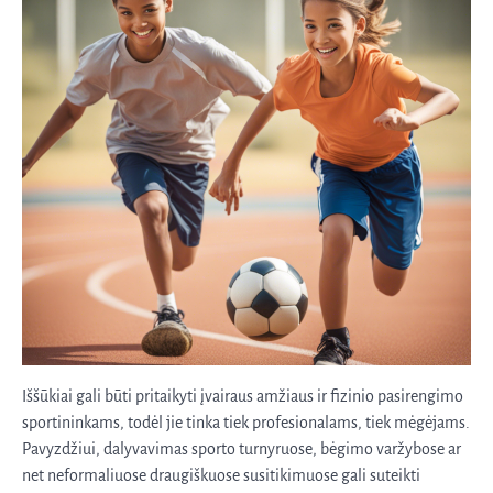
Iššūkiai gali būti pritaikyti įvairaus amžiaus ir fizinio pasirengimo
sportininkams, todėl jie tinka tiek profesionalams, tiek mėgėjams.
Pavyzdžiui, dalyvavimas sporto turnyruose, bėgimo varžybose ar
net neformaliuose draugiškuose susitikimuose gali suteikti