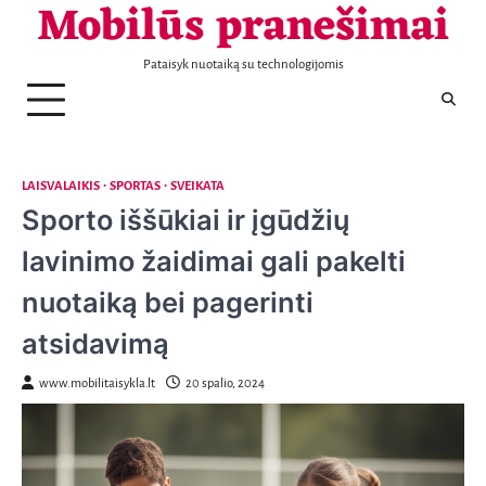
Mobilūs pranešimai
Telefonai
Patarimai
Naujienos
Aptarnavimas
Laisvalaikis
Nekilnojamas
Sportas
Sveikata
Transportas
Verslas
KONTAKTAI
Skip
turtas
to
content
Pataisyk nuotaiką su technologijomis
LAISVALAIKIS
SPORTAS
SVEIKATA
Sporto iššūkiai ir įgūdžių
lavinimo žaidimai gali pakelti
nuotaiką bei pagerinti
atsidavimą
www.mobilitaisykla.lt
20 spalio, 2024