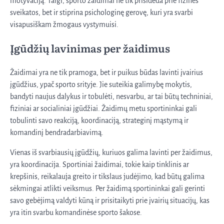
motyvaciją. Taigi, sporto žaidimai ne tik prisideda prie fizinės
sveikatos, bet ir stiprina psichologinę gerovę, kuri yra svarbi
visapusiškam žmogaus vystymuisi.
Įgūdžių lavinimas per žaidimus
Žaidimai yra ne tik pramoga, bet ir puikus būdas lavinti įvairius
įgūdžius, ypač sporto srityje. Jie suteikia galimybę mokytis,
bandyti naujus dalykus ir tobulėti, nesvarbu, ar tai būtų techniniai,
fiziniai ar socialiniai įgūdžiai. Žaidimų metu sportininkai gali
tobulinti savo reakciją, koordinaciją, strateginį mąstymą ir
komandinį bendradarbiavimą.
Vienas iš svarbiausių įgūdžių, kuriuos galima lavinti per žaidimus,
yra koordinacija. Sportiniai žaidimai, tokie kaip tinklinis ar
krepšinis, reikalauja greito ir tikslaus judėjimo, kad būtų galima
sėkmingai atlikti veiksmus. Per žaidimą sportininkai gali gerinti
savo gebėjimą valdyti kūną ir prisitaikyti prie įvairių situacijų, kas
yra itin svarbu komandinėse sporto šakose.