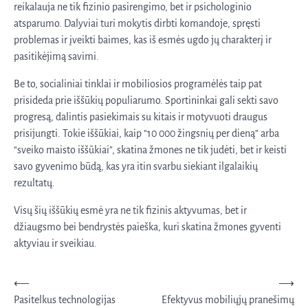
reikalauja ne tik fizinio pasirengimo, bet ir psichologinio
atsparumo. Dalyviai turi mokytis dirbti komandoje, spręsti
problemas ir įveikti baimes, kas iš esmės ugdo jų charakterį ir
pasitikėjimą savimi.
Be to, socialiniai tinklai ir mobiliosios programėlės taip pat
prisideda prie iššūkių populiarumo. Sportininkai gali sekti savo
progresą, dalintis pasiekimais su kitais ir motyvuoti draugus
prisijungti. Tokie iššūkiai, kaip “10 000 žingsnių per dieną” arba
“sveiko maisto iššūkiai”, skatina žmones ne tik judėti, bet ir keisti
savo gyvenimo būdą, kas yra itin svarbu siekiant ilgalaikių
rezultatų.
Visų šių iššūkių esmė yra ne tik fizinis aktyvumas, bet ir
džiaugsmo bei bendrystės paieška, kuri skatina žmones gyventi
aktyviau ir sveikiau.
Navigacija
⟵
⟶
Pasitelkus technologijas
Efektyvus mobiliųjų pranešimų
tarp