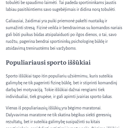
tobulėti be spaudimo laimėti. Tai padeda sportininkams jaustis
labiau pasitikintiems savo sugebėjimais ir didina norą tobulėti.
Galiausiai, žaidimai yra puiki priemonė pakelti nuotaiką ir
sumažinti stresą. Fizinė veikla ir bendravimas su komandos nariais
gali būti puikus būdas atsipalaiduoti po ilgos dienos, o tai, savo
ruožtu, pagerina bendrai sportininkų psichologinę būklę ir
atsidavimą treniruotėms bei varžyboms.
Populiariausi sporto iššūkiai
Sporto iššūkiai tapo itin populiariu užsiėmimu, kuris suteikia
galimybę ne tik pagerinti fizinę būklę, bet ir stiprinti komandinį
darbą bei motyvaciją. Tokie iššūkiai dažnai rengiami tiek
individualiai, tiek grupėse, ir gali apimti įvairias sporto šakas.
Vienas iš populiariausių iššūkių yra bėgimo maratonai.
Dalyvavimas maratone ne tik skatina bėgikus siekti geresnių
rezultatų, bet ir suteikia galimybę susipažinti su kitais