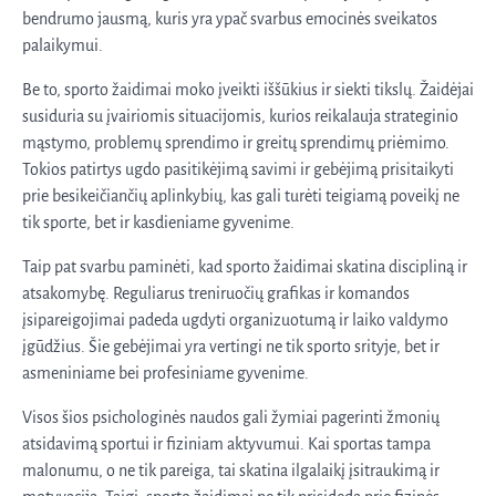
bendrumo jausmą, kuris yra ypač svarbus emocinės sveikatos
palaikymui.
Be to, sporto žaidimai moko įveikti iššūkius ir siekti tikslų. Žaidėjai
susiduria su įvairiomis situacijomis, kurios reikalauja strateginio
mąstymo, problemų sprendimo ir greitų sprendimų priėmimo.
Tokios patirtys ugdo pasitikėjimą savimi ir gebėjimą prisitaikyti
prie besikeičiančių aplinkybių, kas gali turėti teigiamą poveikį ne
tik sporte, bet ir kasdieniame gyvenime.
Taip pat svarbu paminėti, kad sporto žaidimai skatina discipliną ir
atsakomybę. Reguliarus treniruočių grafikas ir komandos
įsipareigojimai padeda ugdyti organizuotumą ir laiko valdymo
įgūdžius. Šie gebėjimai yra vertingi ne tik sporto srityje, bet ir
asmeniniame bei profesiniame gyvenime.
Visos šios psichologinės naudos gali žymiai pagerinti žmonių
atsidavimą sportui ir fiziniam aktyvumui. Kai sportas tampa
malonumu, o ne tik pareiga, tai skatina ilgalaikį įsitraukimą ir