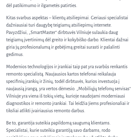
dėl patikimumo ir ilgametės patirties.
Kitas svarbus aspektas – klientų atsiliepimai. Geriausi specialistai
dažniausiai turi daugybę teigiamų atsiliepimų internete.
Pavyzdžiui, „SmartMaster“ dirbtuvės Vilniuje sulaukia daug
teigiamų įvertinimų dėl greito ir kokybiško darbo. Klientai dažnai
giria jų profesionalumą ir gebėjimą greitai surasti ir pašalinti
gedimus.
Modernios technologijos ir įrankiai taip pat yra svarbūs renkantis
remonto specialistą. Naujausios kartos telefonai reikalauja
specifinių įrankių ir žinių, todėl dirbtuvės, kurios investuoja į
naujausią įrangą, yra vertos dėmesio. „Mobiliųjų telefonų servisas“
Vilniuje yra viena iš tokių vietų, kurioje naudojami moderniausi
diagnostikos ir remonto įrankiai. Tai leidžia jiems profesionaliai ir
tiksliai atlikti įvairiausius remonto darbus.
Be to, garantija suteikia papildomą saugumą klientams.
Specialistai, kurie suteikia garantiją savo darbams, rodo