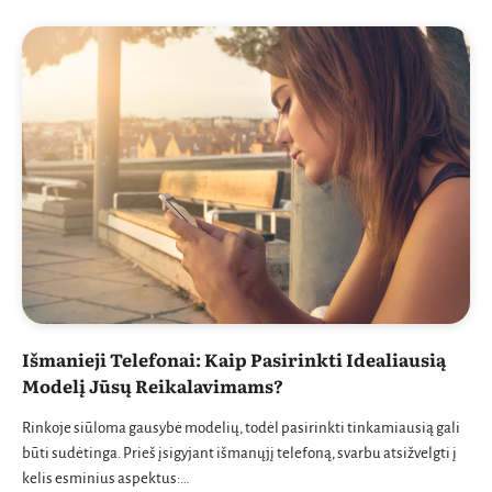
Išmanieji Telefonai: Kaip Pasirinkti Idealiausią
Modelį Jūsų Reikalavimams?
Rinkoje siūloma gausybė modelių, todėl pasirinkti tinkamiausią gali
būti sudėtinga. Prieš įsigyjant išmanųjį telefoną, svarbu atsižvelgti į
kelis esminius aspektus:…