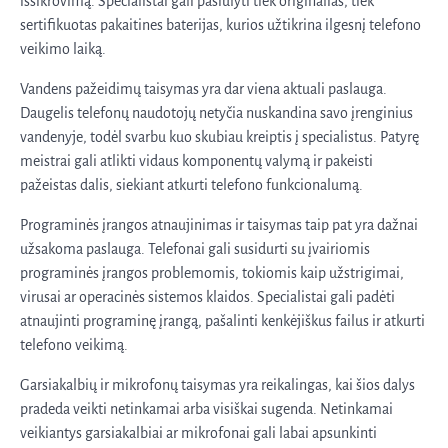
išsikrovimą. Specialistai gali pasiūlyti tiek originalias, tiek
sertifikuotas pakaitines baterijas, kurios užtikrina ilgesnį telefono
veikimo laiką.
Vandens pažeidimų taisymas yra dar viena aktuali paslauga.
Daugelis telefonų naudotojų netyčia nuskandina savo įrenginius
vandenyje, todėl svarbu kuo skubiau kreiptis į specialistus. Patyrę
meistrai gali atlikti vidaus komponentų valymą ir pakeisti
pažeistas dalis, siekiant atkurti telefono funkcionalumą.
Programinės įrangos atnaujinimas ir taisymas taip pat yra dažnai
užsakoma paslauga. Telefonai gali susidurti su įvairiomis
programinės įrangos problemomis, tokiomis kaip užstrigimai,
virusai ar operacinės sistemos klaidos. Specialistai gali padėti
atnaujinti programinę įrangą, pašalinti kenkėjiškus failus ir atkurti
telefono veikimą.
Garsiakalbių ir mikrofonų taisymas yra reikalingas, kai šios dalys
pradeda veikti netinkamai arba visiškai sugenda. Netinkamai
veikiantys garsiakalbiai ar mikrofonai gali labai apsunkinti