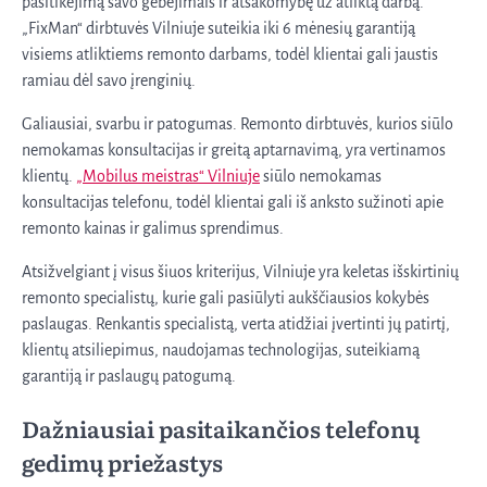
pasitikėjimą savo gebėjimais ir atsakomybę už atliktą darbą.
„FixMan“ dirbtuvės Vilniuje suteikia iki 6 mėnesių garantiją
visiems atliktiems remonto darbams, todėl klientai gali jaustis
ramiau dėl savo įrenginių.
Galiausiai, svarbu ir patogumas. Remonto dirbtuvės, kurios siūlo
nemokamas konsultacijas ir greitą aptarnavimą, yra vertinamos
klientų.
„Mobilus meistras“ Vilniuje
siūlo nemokamas
konsultacijas telefonu, todėl klientai gali iš anksto sužinoti apie
remonto kainas ir galimus sprendimus.
Atsižvelgiant į visus šiuos kriterijus, Vilniuje yra keletas išskirtinių
remonto specialistų, kurie gali pasiūlyti aukščiausios kokybės
paslaugas. Renkantis specialistą, verta atidžiai įvertinti jų patirtį,
klientų atsiliepimus, naudojamas technologijas, suteikiamą
garantiją ir paslaugų patogumą.
Dažniausiai pasitaikančios telefonų
gedimų priežastys