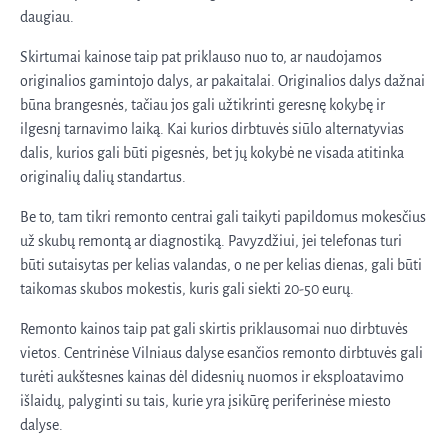
daugiau.
Skirtumai kainose taip pat priklauso nuo to, ar naudojamos
originalios gamintojo dalys, ar pakaitalai. Originalios dalys dažnai
būna brangesnės, tačiau jos gali užtikrinti geresnę kokybę ir
ilgesnį tarnavimo laiką. Kai kurios dirbtuvės siūlo alternatyvias
dalis, kurios gali būti pigesnės, bet jų kokybė ne visada atitinka
originalių dalių standartus.
Be to, tam tikri remonto centrai gali taikyti papildomus mokesčius
už skubų remontą ar diagnostiką. Pavyzdžiui, jei telefonas turi
būti sutaisytas per kelias valandas, o ne per kelias dienas, gali būti
taikomas skubos mokestis, kuris gali siekti 20-50 eurų.
Remonto kainos taip pat gali skirtis priklausomai nuo dirbtuvės
vietos. Centrinėse Vilniaus dalyse esančios remonto dirbtuvės gali
turėti aukštesnes kainas dėl didesnių nuomos ir eksploatavimo
išlaidų, palyginti su tais, kurie yra įsikūrę periferinėse miesto
dalyse.