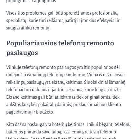
prijungimas ir atjungimas.
Visos šios problemos gali būti sprendžiamos profesionalių
specialistų, kurie turi reikiamą patirtį ir įrankius efektyviai ir
saugiai atlikti remontą.
Populiariausios telefonų remonto
paslaugos
Vilniuje telefonų remonto paslaugos yra itin populiarios dėl
didėjančio išmaniųjų telefonų naudojimo. Viena iš dažniausiai
reikalingų paslaugų yra ekranų keitimas. Šiuolaikiniai išmanieji
telefonai turi didelius ir jautrius ekranus, kurie lengvai dūžta.
Ekrano keitimas gali būti atliekamas tiek originaliomis, tiek
aukštos kokybės pakaitalų dalimis, priklausomai nuo kliento
pageidavimų ir biudžeto.
Kita dažna paslauga yra baterijų keitimas. Laikui bėgant, telefonų
baterijos praranda savo talpą, kas lemia greitesnį telefono