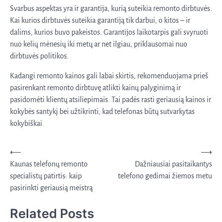
Svarbus aspektas yra ir garantija, kurią suteikia remonto dirbtuvės.
Kai kurios dirbtuvės suteikia garantiją tik darbui, o kitos – ir
dalims, kurios buvo pakeistos. Garantijos laikotarpis gali svyruoti
nuo kelių mėnesių iki metų ar net ilgiau, priklausomai nuo
dirbtuvės politikos.
Kadangi remonto kainos gali labai skirtis, rekomenduojama prieš
pasirenkant remonto dirbtuvę atlikti kainų palyginimą ir
pasidomėti klientų atsiliepimais. Tai padės rasti geriausią kainos ir
kokybės santykį bei užtikrinti, kad telefonas būtų sutvarkytas
kokybiškai.
Navigacija
⟵
⟶
Kaunas telefonų remonto
Dažniausiai pasitaikantys
tarp
specialistų patirtis: kaip
telefono gedimai žiemos metu
įrašų
pasirinkti geriausią meistrą
Related Posts