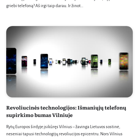
griebi telefoną? Aš irgi taip darau. Ir žinot…
Revoliucinės technologijos: Išmaniųjų telefonų
supirkimo bumas Vilniuje
Rytų Europos širdyje įsikūręs Vilnius – žavinga Lietuvos sostinė,
neseniai tapusi technologijų revoliucijos epicentru. Nors Vilnius