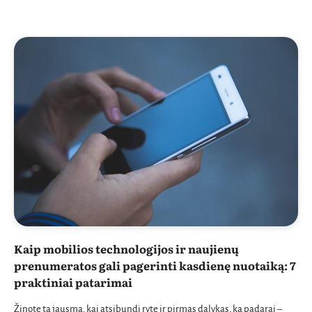
Kaip mobilios technologijos ir naujienų
prenumeratos gali pagerinti kasdienę nuotaiką: 7
praktiniai patarimai
Žinote tą jausmą, kai atsibundi ryte ir pirmas dalykas, ką padarai –