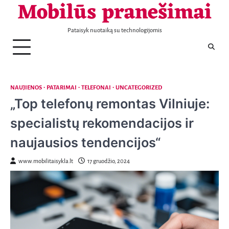
Mobilūs pranešimai
Telefonai
Patarimai
Naujienos
Aptarnavimas
Laisvalaikis
Nekilnojamas
Sportas
Sveikata
Transportas
Verslas
KONTAKTAI
Skip
turtas
to
content
Pataisyk nuotaiką su technologijomis
NAUJIENOS
PATARIMAI
TELEFONAI
UNCATEGORIZED
„Top telefonų remontas Vilniuje:
specialistų rekomendacijos ir
naujausios tendencijos“
www.mobilitaisykla.lt
17 gruodžio, 2024