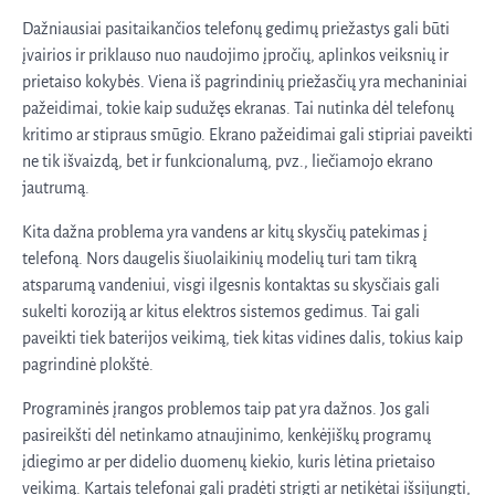
Dažniausiai pasitaikančios telefonų gedimų priežastys gali būti
įvairios ir priklauso nuo naudojimo įpročių, aplinkos veiksnių ir
prietaiso kokybės. Viena iš pagrindinių priežasčių yra mechaniniai
pažeidimai, tokie kaip sudužęs ekranas. Tai nutinka dėl telefonų
kritimo ar stipraus smūgio. Ekrano pažeidimai gali stipriai paveikti
ne tik išvaizdą, bet ir funkcionalumą, pvz., liečiamojo ekrano
jautrumą.
Kita dažna problema yra vandens ar kitų skysčių patekimas į
telefoną. Nors daugelis šiuolaikinių modelių turi tam tikrą
atsparumą vandeniui, visgi ilgesnis kontaktas su skysčiais gali
sukelti koroziją ar kitus elektros sistemos gedimus. Tai gali
paveikti tiek baterijos veikimą, tiek kitas vidines dalis, tokius kaip
pagrindinė plokštė.
Programinės įrangos problemos taip pat yra dažnos. Jos gali
pasireikšti dėl netinkamo atnaujinimo, kenkėjiškų programų
įdiegimo ar per didelio duomenų kiekio, kuris lėtina prietaiso
veikimą. Kartais telefonai gali pradėti strigti ar netikėtai išsijungti,