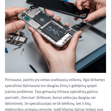
Pirmiausia, patirtis yra vienas svarbiausių veiksnių. Ilgai dirbantys
specialistai dažniausiai turi daugiau žinių ir gebėjimų spręsti
įvairias problemas. Tarp geriausių Vilniaus specialistų galima
paminėti „iServisas“ dirbtuves, kurios veikia jau daugiau nei
dešimtmetį. Jie specializuojasi ne tik telefonų, bet ir kitų
elektronikos prietaisų remonte, todėl klientai dažnai renkasi juos