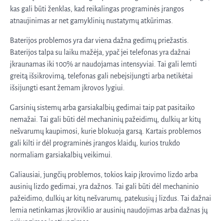
kas gali būti ženklas, kad reikalingas programinės įrangos
atnaujinimas ar net gamyklinių nustatymų atkūrimas.
Baterijos problemos yra dar viena dažna gedimų priežastis.
Baterijos talpa su laiku mažėja, ypač jei telefonas yra dažnai
įkraunamas iki 100% ar naudojamas intensyviai. Tai gali lemti
greitą išsikrovimą, telefonas gali nebeįsijungti arba netikėtai
išsijungti esant žemam įkrovos lygiui.
Garsinių sistemų arba garsiakalbių gedimai taip pat pasitaiko
nemažai. Tai gali būti dėl mechaninių pažeidimų, dulkių ar kitų
nešvarumų kaupimosi, kurie blokuoja garsą. Kartais problemos
gali kilti ir dėl programinės įrangos klaidų, kurios trukdo
normaliam garsiakalbių veikimui.
Galiausiai, jungčių problemos, tokios kaip įkrovimo lizdo arba
ausinių lizdo gedimai, yra dažnos. Tai gali būti dėl mechaninio
pažeidimo, dulkių ar kitų nešvarumų, patekusių į lizdus. Tai dažnai
lemia netinkamas įkroviklio ar ausinių naudojimas arba dažnas jų