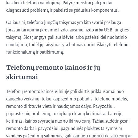
kasdienį telefono naudojimą. Patyrę meistrai gali greitai
diagnozuoti problemą ir pakeisti sugedusius komponentus.
Galiausiai, telefono jungčių taisymas yra kita svarbi paslauga.
Įprastai tai apima įkrovimo lizdo, ausinių lizdo arba USB jungties
taisymą. Šios jungtys gali susidėvėti arba pažeisti dėl nuolatinio
naudojimo, todėl jų taisymas yra būtinas norint išlaikyti telefono
funkcionalumą ir patikimumą.
Telefonų remonto kainos ir jų
skirtumai
Telefonų remonto kainos Vilniuje gali skirtis priklausomai nuo
daugelio veiksnių, tokių kaip gedimo pobūdis, telefono modelis,
remonto dirbtuvės vieta ir naudojamos dalys. Pavyzdžiui,
paprastesnių problemų, tokių kaip ekranų keitimas ar baterijų
keitimas, kainos svyruoja nuo 30 iki 150 eurų. Tačiau sudėtingesni
remonto darbai, pavyzdžiui, pagrindinės plokštės taisymas ar
vandens pažeidimų šalinimas, gali kainuoti nuo 100 iki 300 eurų ar